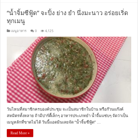
“น้ำจิ้มซีฟู้ด” จะปิ้ง ย่าง ยำ นึ่งมะนาว อร่อยเริ่ด
ทุกเมนู
เมนูอาหาร
0
4,125
วันไหนที่สมาชิกครบองค์ประชุม จะเป็นสมาชิกในบ้าน หรือก๊วนแก๊งค์
สหมิตรทั้งหลาย ถ้ามีปาร์ตี้เล็กๆ อาหารประเภทยำ น้ำจิ้มแซ่บๆ จัดว่าเป็น
เมนูหลักที่ขาดไม่ได้ วันนี้แอดมินเลยจัด “น้ำจิ้มซีฟู้ด” …
Read More »