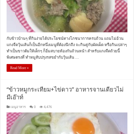
กับข้าวบ้านๆ ที่กินง่ายได้ประโยชน์ทางโภชนาการครบถ้วน แถมไม่อ้วน
แกงจืดวุ้นเส้นก็เป็นอีกหนึ่งเมนูที่ต้องนึกถึง จะกินคู่กับผัดเผ็ด หรือกินเปล่าๆ
ทำเป็นขาวต้มให้เด็กๆ ก็อิ่มสบายท้องกันถ้วนหน้า สำหรับแกงจืดถ้วยนี้
พิเศษตรงที่ ทำหมูสับปรุงรสขยำกับวุ้นเส้น …
Read More »
“ข้าวหมูกระเทียม+ไข่ดาว” อาหารจานเดียวไม่
มีเอ๊าท์
เมนูอาหาร
0
4,476