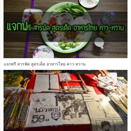
แจกฟรี สารพัด สูตรเด็ด อาหารไทย คาว-หวาน