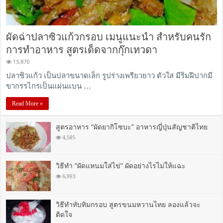
ผัดฉ่าปลาซิวแก้วกรอบ เมนูแนะนำ สำหรับคนรัก
การทำอาหาร สูตรเด็ดจากกุ๊กเทวดา
15,870
ปลาซิวแก้ว เป็นปลาขนาดเล็ก รูปร่างเพรียวยาว ตัวใส มีริมฝีปากมี
ขากรรไกรเป็นแผ่นแบน …
Read More »
สูตรอาหาร “ผัดยากิโซบะ” อาหารญี่ปุ่นสัญชาติไทย
4,585
วิธีทำ “ผัดแหนมใส่ไข่” ผัดอย่างไรไม่ให้แฉะ
6,993
วิธีทำทับทิมกรอบ สูตรขนมหวานไทย ลองแล้วจะ
ติดใจ