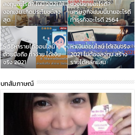
ลงทุนอะไรดี? ในปี 2021 ให้
ช่วงนี้ขายอะไรดี?
งอกเงย เกิดประโยชน์สุง
เศรษฐกิจแบบนี้ขายอะไรดี
สุด
ทำธุรกิจอะไรดี 2564
5 วิธีหารายได้ออนไลน์
หาเงินออนไลน์ ได้เงินจริง
ด้วยมือถือ ทำง่าย ได้เงิน
2021 ไม่ต้องลงทุน สร้าง
จริง 2021
รายได้หลักแสน
บทสัมภาษณ์