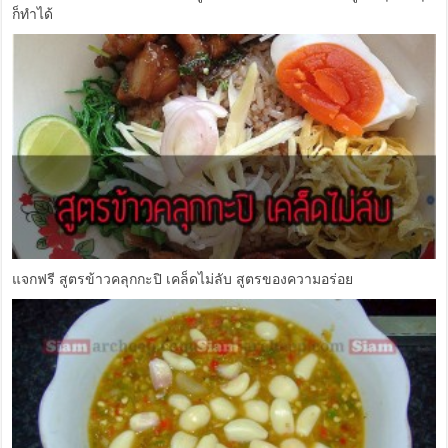
ก็ทำได้
แจกฟรี สูตรข้าวคลุกกะปิ เคล็ดไม่ลับ สูตรของความอร่อย