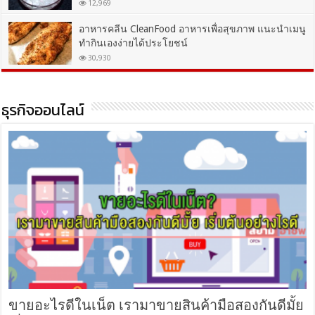
12,969
อาหารคลีน CleanFood อาหารเพื่อสุขภาพ แนะนำเมนู
ทำกินเองง่ายได้ประโยชน์
30,930
ธุรกิจออนไลน์
ขายอะไรดีในเน็ต เรามาขายสินค้ามือสองกันดีมั้ย