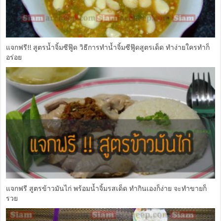
แจกฟรี!! สูตรน้ำจิ้มซีฟู๊ด วิธีการทำน้ำจิ้มซีฟู๊ดสูตรเด็ด ทำง่ายใครทำก็
อร่อย
แจกฟรี สูตรข้าวมันไก่ พร้อมน้ำจิ้มรสเด็ด ทำกินเองก็ง่าย จะทำขายก็
รวย