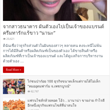
จากสาวธนาคาร ผันตัวเองไปเป็นเจ้าของแบรนด์
ครีมทารักแร้ขาว “นานะ”
20,621
ดิฉันเชื่อว่าธุรกิจส่วนตัวในฝันของสาวๆ หลายคน คงจะหนีไม่พ้น
การได้มีสินค้าหรือผลิตภัณฑ์เป็นของตัวเอง ได้ขายสินค้าหรือ
ผลิตภัณฑ์ที่เราเป็นเจ้าของแบรนด์ และได้ดูแลกิจการบริหารงาน
ด้วยตัวเอง …
Read More »
ไก่ชนป่าก๋อย 100 ธุรกิจขนาดเล็กแต่รายได้ไม่เล็ก
“หมออุดมฟาร์ม จ.เพชรบูรณ์”
62,767
แฟรนไชส์กล้วยทอด โอ้ว…บานาน่า ขายง่าย กำไรดี
อีกหนึ่งธุรกิจแฟรนไชส์ที่น่าสนใจ