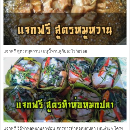
แจกฟรี สูตรหมูหวาน เมนูนี้ทานคู่กับอะไรก็อร่อย
แจกฟรี วิธีทำห่อหมกปลาช่อน สูตรการทำห่อหมกปลา เมนูง่ายๆ ใครๆ