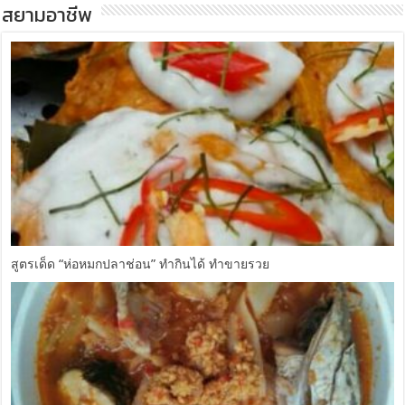
สยามอาชีพ
สูตรเด็ด “ห่อหมกปลาช่อน” ทำกินได้ ทำขายรวย