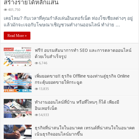
สร้างรายได้หลักแสน
401,750
เคยไหม? กับเวลาที่คุณกำลังเล่นอินเทอร์เน็ต ท่องโซเชียลต่างๆ อยู่
แล้วมักจะเจอกับโฆษณาเชิญชวนทำงานออนไลน์ ทำง่าย …
Read More »
ฟรี!! อบรมสัมนาการทำ SEO และการตลาดออนไลน์
ด้วยเว็บสำเร็จรูป
6,746
เพิ่มยอดขาย!! ธุรกิจ Offline ของท่านสู่ธุรกิจ Online
กระตุ้นยอดขายให้กระฉูด
13,835
ทำงานออนไลน์ที่บ้าน หรือที่ไหนๆ ก็ได้ เพียงมี
อินเทอร์เน็ต
54,933
ธุรกิจที่น่าสนใจในอนาคต เทรนด์ที่น่าสนใจในอนาคต
เน้นธุรกิจออนไลน์มากขึ้น