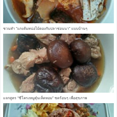
ชวนทำ “แกงส้มหน่อไม้ดองกับปลาช่อนนา” แบบบ้านๆ
แจกสูตร “ซีโครงหมูตุ๋นเห็ดหอม” ซดร้อนๆ เพื่อสุขภาพ