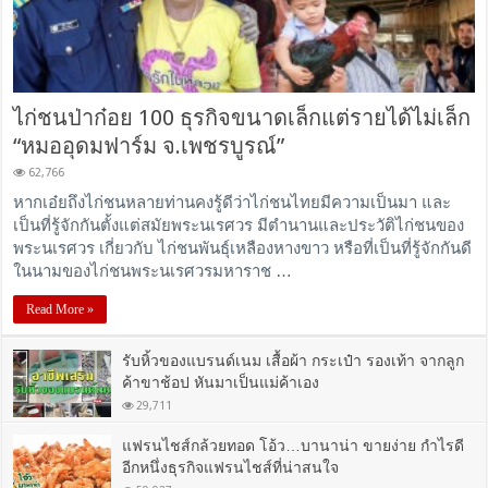
ไก่ชนป่าก๋อย 100 ธุรกิจขนาดเล็กแต่รายได้ไม่เล็ก
“หมออุดมฟาร์ม จ.เพชรบูรณ์”
62,766
หากเอ๋ยถึงไก่ชนหลายท่านคงรู้ดีว่าไก่ชนไทยมีความเป็นมา และ
เป็นที่รู้จักกันตั้งแต่สมัยพระนเรศวร มีตำนานและประวัติไก่ชนของ
พระนเรศวร เกี่ยวกับ ไก่ชนพันธุ์เหลืองหางขาว หรือที่เป็นที่รู้จักกันดี
ในนามของไก่ชนพระนเรศวรมหาราช …
Read More »
รับหิ้วของแบรนด์เนม เสื้อผ้า กระเป๋า รองเท้า จากลูก
ค้าขาช้อป หันมาเป็นแม่ค้าเอง
29,711
แฟรนไชส์กล้วยทอด โอ้ว…บานาน่า ขายง่าย กำไรดี
อีกหนึ่งธุรกิจแฟรนไชส์ที่น่าสนใจ