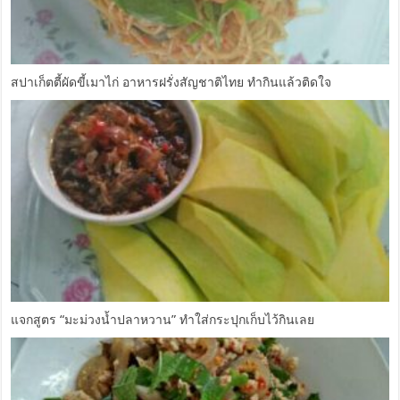
สปาเก็ตตี้ผัดขี้เมาไก่ อาหารฝรั่งสัญชาติไทย ทำกินแล้วติดใจ
แจกสูตร “มะม่วงน้ำปลาหวาน” ทำใส่กระปุกเก็บไว้กินเลย