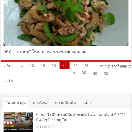
วิธีทำ “ลาบหมู” ให้หอม อร่อย รสชาติกลมกล่อม
21
« First
...
10
19
20
22
23
หน้า 21 จากทั้งหมด 70
»
30
40
50
...
Last »
อัพเดทล่าสุด
ยอดนิยม
ความคิดเห็น
แท็ก
ขายอะไรดี? เทรนด์สินค้าขายดี ในโลกออนไลน์ ปี 2021
มีอะไรบ้าง มาดูกัน!
13/07/2021