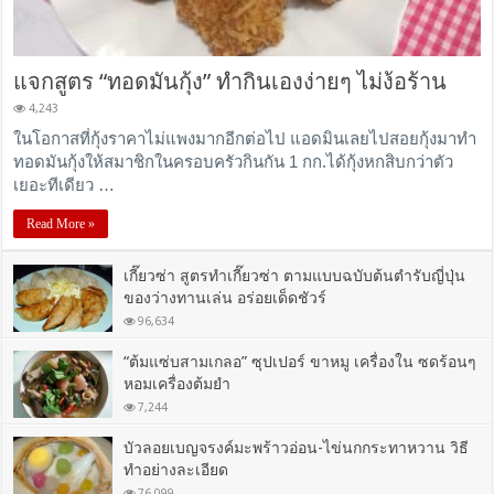
แจกสูตร “ทอดมันกุ้ง” ทำกินเองง่ายๆ ไม่ง้อร้าน
4,243
ในโอกาสที่กุ้งราคาไม่แพงมากอีกต่อไป แอดมินเลยไปสอยกุ้งมาทำ
ทอดมันกุ้งให้สมาชิกในครอบครัวกินกัน 1 กก.ได้กุ้งหกสิบกว่าตัว
เยอะทีเดียว …
Read More »
เกี๊ยวซ่า สูตรทำเกี๊ยวซ่า ตามแบบฉบับต้นตำรับญี่ปุ่น
ของว่างทานเล่น อร่อยเด็ดชัวร์
96,634
“ต้มแซ่บสามเกลอ” ซุปเปอร์ ขาหมู เครื่องใน ซดร้อนๆ
หอมเครื่องต้มยำ
7,244
บัวลอยเบญจรงค์มะพร้าวอ่อน-ไข่นกกระทาหวาน วิธี
ทำอย่างละเอียด
76,099