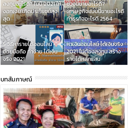
ลงทุนอะไรดี? ในปี 2021 ให้
ช่วงนี้ขายอะไรดี?
งอกเงย เกิดประโยชน์สุง
เศรษฐกิจแบบนี้ขายอะไรดี
สุด
ทำธุรกิจอะไรดี 2564
5 วิธีหารายได้ออนไลน์
หาเงินออนไลน์ ได้เงินจริง
ด้วยมือถือ ทำง่าย ได้เงิน
2021 ไม่ต้องลงทุน สร้าง
จริง 2021
รายได้หลักแสน
บทสัมภาษณ์