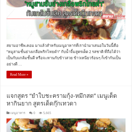
สยามอาชีพ.คอม มาแล้วสำหรับเมนูอาหารที่เรานำมาเสนอในวันนี้คือ
“หมูสามชั้นย่างเกลือพริกไทยดำ” กับน้ำจิ้มสูตรเด็ด 2 รสชาติ ที่ถือได้ว่า
เป็นกับแกล้มชั้นดี หรือจะทานกับข้าวสวย ข้าวเหนียวร้อนๆ ก็เข้ากันเป็น
อย่างดี …
Read More »
แจกสูตร “ยำใบชะครามกุ้ง-หมึกสด” เมนูเด็ด
หากินยาก สูตรเด็ดกุ๊กเทวดา
เมนูอาหาร
0
5,665