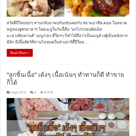
สวัสดีปีใหม่ทุกๆ ท่านกลับมาพบกันเช่นเคยกับ สยามอาชีพ.คอม ในหมวด
หมู่ของสูตรอาหาร โดยเมนูในวันนี้คือ “อกไก่กรอบผัดเม็ด
มะม่วงหิมพานต์” เมนูง่ายๆ ที่ใครๆ ก็ทำได้ถือว่าเป็นเมนูล้างตู้เย็นหลังจาก
มีผัก มีเนื้อสัตว์ที่ทานไม่หมดในช่วงปาร์ตี้ปีใหม่ …
Read More »
“ลูกชิ้นเนื้อ” เด้งๆ เนื้อเน้นๆ ทำทานก็ดี ทำขาย
ก็ได้
เมนูอาหาร
0
8,978