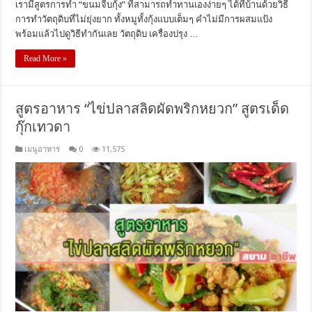
เรามีสูตรการทำ “ขนมจีบกุ้ง” ที่สามารถทำทานเองง่ายๆ ได้ที่บ้านด้วยวิธี
การทำวัตถุดิบที่ไม่ยุ่งยาก ทั้งหมูทั้งกุ้งแบบเต็มๆ คำไม่มีการผสมแป้ง
พร้อมแล้วไปดูวิธีทำกันเลย วัตถุดิบ เครื่องปรุง …
Read More »
สูตรอาหาร “ไข่ปลาสลิดผัดพริกหยวก” สูตรเด็ด
กุ๊กเทวดา
เมนูอาหาร
0
11,575