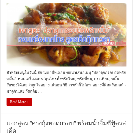
สำหรับเมนูในวันนี้ สยามอาชีพ.คอม ขอนำเสนอเมนู “ปลาดุกกรอบผัดพริก
ขมิ้น” หอมเครื่องแกงสมุนไพรทั้งพริกไทย, พริกขี้หนู, กระเทียม, ขมิ้น
รับรองได้เลยว่าถูกใจอย่างแน่นอน วิธีการทำก็ไม่ยากอย่างที่คิดพร้อมแล้ว
มาดูกันเลย วัตถุดิบ …
Read More »
แจกสูตร “คางกุ้งทอดกรอบ” พร้อมน้ำจิ้มซีฟู้ดรส
เด็ด