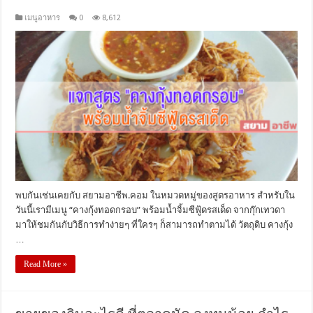
เมนูอาหาร
0
8,612
พบกันเช่นเคยกับ สยามอาชีพ.คอม ในหมวดหมู่ของสูตรอาหาร สำหรับใน
วันนี้เรามีเมนู “คางกุ้งทอดกรอบ” พร้อมน้ำจิ้มซีฟู้ดรสเด็ด จากกุ๊กเทวดา
มาให้ชมกันกับวิธีการทำง่ายๆ ที่ใครๆ ก็สามารถทำตามได้ วัตถุดิบ คางกุ้ง
…
Read More »