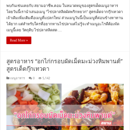
พบกันเช่นเคยกับ สยามอาชีพ.คอม ในหมวดหมูของสูตรเด็ดเมนูอาหาร
โดยวันนี้เรานำเสนอเมนู “ไข่ปลาสลิดผัดพริกหยวก” สูตรเด็ดจากกุ๊กเทวดา
เจ้าเดิมเพิ่มเติมคือเมนูที่แปลกใหม่ ส่วนเมนูวันนี้เป็นเมนูที่ค่อนข้างหาทาน
ได้ยาก แต่สำหรับใครที่อยากทานไข่ปลาแต่ไม่รู้จะทำเมนูอะไรดีต้องจัด
เมนูนี้เลย วัตถุดิบ ไข่ปลาสลิดสด …
Read More »
สูตรอาหาร “อกไก่กรอบผัดเม็ดมะม่วงหิมพานต์”
สูตรเด็ดกุ๊กเทวดา
เมนูอาหาร
0
5,142