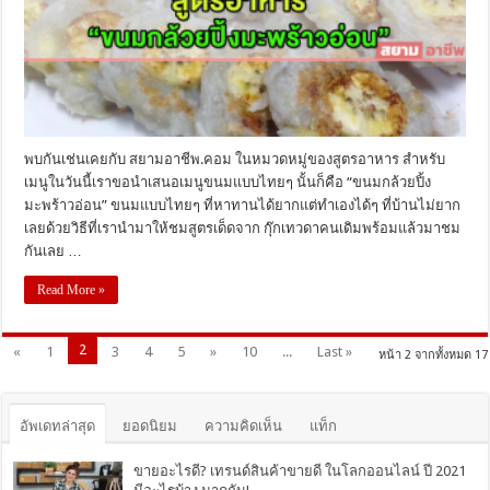
พบกันเช่นเคยกับ สยามอาชีพ.คอม ในหมวดหมู่ของสูตรอาหาร สำหรับ
เมนูในวันนี้เราขอนำเสนอเมนูขนมแบบไทยๆ นั้นก็คือ “ขนมกล้วยปิ้ง
มะพร้าวอ่อน” ขนมแบบไทยๆ ที่หาทานได้ยากแต่ทำเองได้ๆ ที่บ้านไม่ยาก
เลยด้วยวิธีที่เรานำมาให้ชมสูตรเด็ดจาก กุ๊กเทวดาคนเดิมพร้อมแล้วมาชม
กันเลย …
Read More »
2
«
1
3
4
5
»
10
...
Last »
หน้า 2 จากทั้งหมด 17
อัพเดทล่าสุด
ยอดนิยม
ความคิดเห็น
แท็ก
ขายอะไรดี? เทรนด์สินค้าขายดี ในโลกออนไลน์ ปี 2021