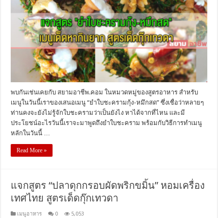
พบกันเช่นเคยกับ สยามอาชีพ.คอม ในหมวดหมู่ของสูตรอาหาร สำหรับ
เมนูในวันนี้เราของเสนอเมนู “ยำใบชะครามกุ้ง-หมึกสด” ซึ่งเชื่อว่าหลายๆ
ท่านคงจะยังไม่รู้จักใบชะครามว่าเป็นยังไง หาได้จากที่ไหน และมี
ประโยชน์อะไรวันนี้เราจะมาพูดถึงยำใบชะคราม พร้อมกับวิธีการทำเมนู
หลักในวันนี้ …
Read More »
แจกสูตร “ปลาดุกกรอบผัดพริกขมิ้น” หอมเครื่อง
เทศไทย สูตรเด็ดกุ๊กเทวดา
เมนูอาหาร
0
5,053