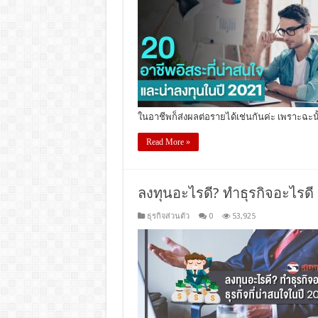
ในอาชีพก็ส่งผลต่อรายได้เช่นกันค่ะ เพราะฉะนั
Read More »
ลงทุนอะไรดี? ทำธุรกิจอะไรดี 
ธุรกิจส่วนตัว
0
53,925