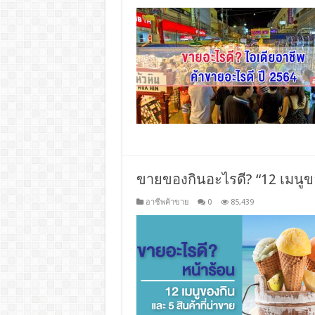
ขายของกินอะไรดี? “12 เมนูข
อาชีพค้าขาย
0
85,439