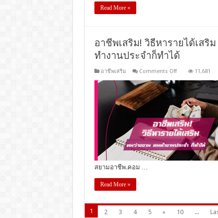
Read More »
อาชีพเสริม! วิธีหารายได้เสร
ทำงานประจำก็ทำได้
on
อาชีพเสริม
Comments Off
11,681
อาชีพ
เสริม!
วิธี
หา
ราย
ได้
เสริม
หลัง
วิกฤต
โค
วิด-19
สยามอาชีพ.คอม …
คน
ว่าง
Read More »
งาน
หรือ
คน
1
2
3
4
5
»
10
...
Las