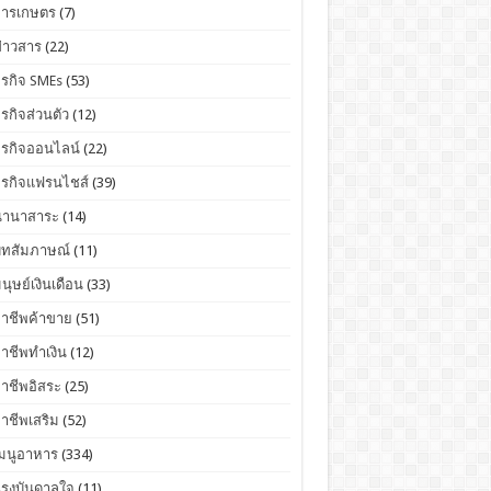
การเกษตร
(7)
่าวสาร
(22)
ุรกิจ SMEs
(53)
ุรกิจส่วนตัว
(12)
ุรกิจออนไลน์
(22)
ุรกิจแฟรนไชส์
(39)
นานาสาระ
(14)
บทสัมภาษณ์
(11)
นุษย์เงินเดือน
(33)
อาชีพค้าขาย
(51)
าชีพทำเงิน
(12)
าชีพอิสระ
(25)
าชีพเสริม
(52)
เมนูอาหาร
(334)
แรงบันดาลใจ
(11)