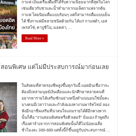
กาแฟ เป็นเครื่องดื่มที่ได้รับความนิยมมากที่สุดในโลก
เช่นเดียวกับชาและน้ำทำมาจากเมล็ดกาแฟจากต้น
กาแฟ โดยนิยมดื่มแบบร้อนๆ แต่ก็สามารถดื่มแบบเย็น
ได้ ซึ่งกาแฟมีหลายชนิดด้วยกัน ได้แก่ กาแฟดำ, เอส
เพรสโซ่, คาปูชิโน่, มอคค่า, …
Read More »
ร์สอนพิเศษ แต่ไม่มีประสบการณ์มาก่อนเลย
ในสังคมที่ค่าครองชีพสูงขึ้นทุกวันนี้ แอดมินเชื่อว่าจะ
ต้องมีเหล่ามนุษย์เงินเดือนและนักศึกษาหลายคนที่
อยากหารายได้เสริมซักอย่างหนึ่งทำแน่นอนใช่มั้ยคะ
บางคนมีเวลาว่างและกำลังมองหางานพาร์ทไทม์ ลอง
ฟังอีกอาชีพเสริมที่น่าสนใจแถมรายได้ดีอีกตางหาก
นั้นก็คือ “งานสอนพิเศษหรือติวเตอร์” นั่นเอง ถ้าพูดถึง
เรื่องค่าจ้างจากการสอนพิเศษนั้นก็ดีไม่น้อยเฉลี่ย
ชั่วโมงละ 300-600 แต่ทั้งนี้ก็ขึ้นอยู่กับประสบการณ์ …