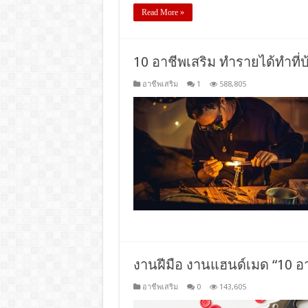
Read More »
10 อาชีพเสริม ทำรายได้ทําที่
อาชีพเสริม
1
588,805
งานฝีมือ งานแฮนด์เมด “10 อา
อาชีพเสริม
0
143,605