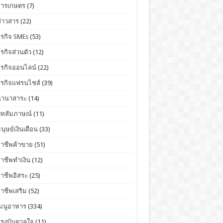
การเกษตร
(7)
่าวสาร
(22)
ุรกิจ SMEs
(53)
ุรกิจส่วนตัว
(12)
ุรกิจออนไลน์
(22)
ุรกิจแฟรนไชส์
(39)
นานาสาระ
(14)
บทสัมภาษณ์
(11)
นุษย์เงินเดือน
(33)
อาชีพค้าขาย
(51)
าชีพทำเงิน
(12)
าชีพอิสระ
(25)
าชีพเสริม
(52)
เมนูอาหาร
(334)
แรงบันดาลใจ
(11)