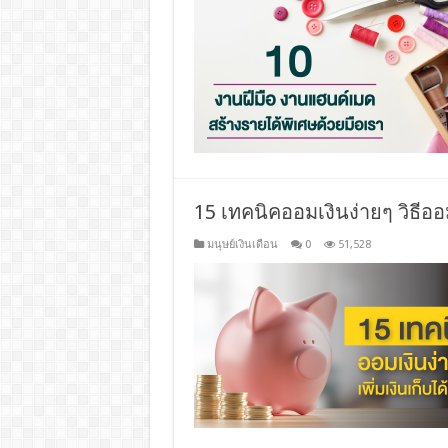
15 เทคนิคออมเงินง่ายๆ วิธีออ
มนุษย์เงินเดือน
0
51,528