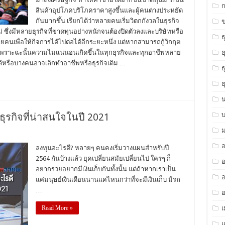
สินค้าอุปโภคบริโภคราคาสูงขึ้นและผู้คนต่างประหยัด
กันมากขึ้น เรียกได้ว่าหลายคนเริ่มวิตกกังวลในธุรกิจ
ข
ม่ ซึ่งมีหลายธุรกิจที่ขาดทุนอย่างหนักจนต้องปิดตัวลงและบริษัทหรือ
ธ
คนเพื่อให้กิจการได้ไปต่อได้อีกระยะหนึ่ง แต่หากสามารถกู้วิกฤต
น เพราะฉะนั้นความไม่แน่นอนเกิดขึ้นในทุกธุรกิจและทุกอาชีพหลาย
ธ
ด้หรือบางคนอาจเลิกทำอาชีพหรือธุรกิจเดิม …
ธ
ธ
ธุรกิจที่น่าสนใจในปี 2021
ม
ลงทุนอะไรดี? หลายๆ คนคงเริ่มวางแผนสำหรับปี
2564 กันบ้างแล้ว ยุคเปลี่ยนสมัยเปลี่ยนไป ใครๆ ก็
อ
อยากรวยอยากมีเงินเก็บกันทั้งนั้น แต่ถ้าหากเราเป็น
อ
แค่มนุษย์เงินเดือนนานแค่ไหนกว่าที่จะมีเงินเก็บ มีรถ
…
อ
Read More »