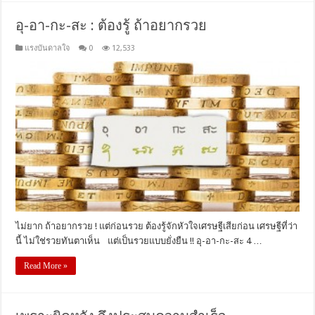
อุ-อา-กะ-สะ : ต้องรู้ ถ้าอยากรวย
แรงบันดาลใจ
0
12,533
ไม่ยาก ถ้าอยากรวย ! แต่ก่อนรวย ต้องรู้จักหัวใจเศรษฐีเสียก่อน เศรษฐีที่ว่า
นี้ ไม่ใช่รวยทันตาเห็น แต่เป็นรวยแบบยั่งยืน !! อุ-อา-กะ-สะ 4 …
Read More »