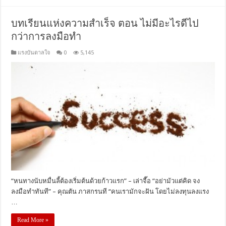
บทเรียนแห่งความสำเร็จ ตอน ไม่มีอะไรดีไป
กว่าการลงมือทำ
แรงบันดาลใจ
0
5,145
“หนทางนับหมื่นลี้ต้องเริ่มต้นด้วยก้าวแรก” – เล่าจื๊อ “อย่ามัวแต่คิด จง
ลงมือทำทันที” – คุณตัน ภาสกรนที “คนเรามักจะฝัน โดยไม่ลงทุนลงแรง
…
Read More »