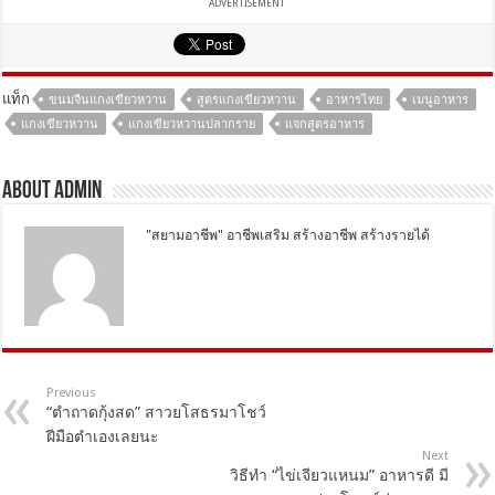
ADVERTISEMENT
แท็ก
ขนมจีนแกงเขียวหวาน
สูตรแกงเขียวหวาน
อาหารไทย
เมนูอาหาร
แกงเขียวหวาน
แกงเขียวหวานปลากราย
แจกสูตรอาหาร
About Admin
"สยามอาชีพ" อาชีพเสริม สร้างอาชีพ สร้างรายได้
Previous
“ตำถาดกุ้งสด” สาวยโสธรมาโชว์
ฝีมือตำเองเลยนะ
Next
วิธีทำ “ไข่เจียวแหนม” อาหารดี มี