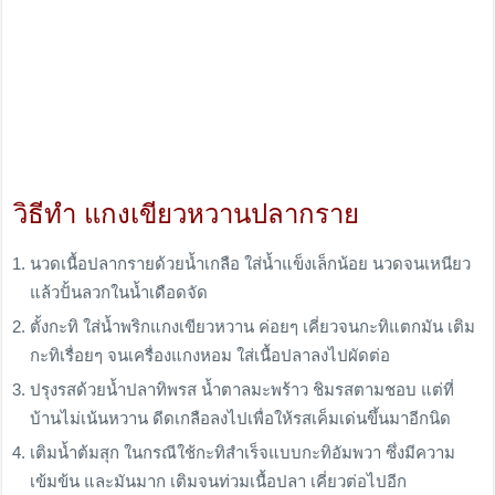
วิธีทำ แกงเขียวหวานปลากราย
นวดเนื้อปลากรายด้วยน้ำเกลือ ใส่น้ำแข็งเล็กน้อย นวดจนเหนียว
แล้วปั้นลวกในน้ำเดือดจัด
ตั้งกะทิ ใส่น้ำพริกแกงเขียวหวาน ค่อยๆ เคี่ยวจนกะทิแตกมัน เติม
กะทิเรื่อยๆ จนเครื่องแกงหอม ใส่เนื้อปลาลงไปผัดต่อ
ปรุงรสด้วยน้ำปลาทิพรส น้ำตาลมะพร้าว ชิมรสตามชอบ แต่ที่
บ้านไม่เน้นหวาน ดีดเกลือลงไปเพื่อให้รสเค็มเด่นขึ้นมาอีกนิด
เติมน้ำต้มสุก ในกรณีใช้กะทิสำเร็จแบบกะทิอัมพวา ซึ่งมีความ
เข้มข้น และมันมาก เติมจนท่วมเนื้อปลา เคี่ยวต่อไปอีก