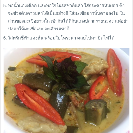
พอน้ำแกงเดือด และพอใจในรสชาติแล้ว ใส่กระชายหั่นฝอย ซึ่ง
จะช่วยดับคาวปลาได้เป็นอย่างดี ใส่มะเขือยาวหั่นตามลงไป ใน
ส่วนของมะเขือยาวนั้น เข้ากันได้ดีกับแกงปลากรายนะคะ แต่อย่า
ปล่อยให้มะเขือเละ จะเสียรสชาติ
ใส่พริกชี้ฟ้าแดงหั่น พร้อมใบโหระพา ตลบไปมา ปิดไฟได้