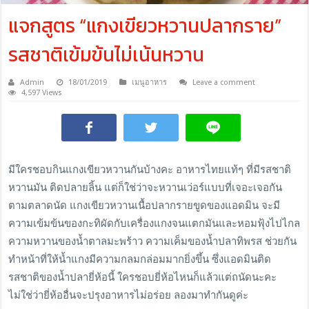
แจกสูตร “แกงเขียวหวานปลากราย”
รสชาติเข้มข้นไม่เน้นหวาน
Admin
18/01/2019
เมนูอาหาร
Leave a comment
4,597 Views
มีใครชอบกินแกงเขียวหวานกันบ้างคะ อาหารไทยแท้ๆ ที่มีรสชาติ
หวานมัน ติดปลายลิ้น แต่ก็ใช่ว่าจะหวานเว่อร์แบบที่เจอะเจอกัน
ตามตลาดนัด แกงเขียวหวานเนื้อปลากรายขูดของแอดมิน จะมี
ความเข้มข้นของกะทิผัดกับเครื่องแกงจนแตกมันและหอมฟุ้งไปไกล
ความหวานของน้ำตาลมะพร้าว ความเค็มของน้ำปลาทิพรส ช่วยกัน
ทำหน้าที่ให้น้ำแกงมีความกลมกล่อมมากยิ่งขึ้น ซึ่งแอดมินติด
รสชาติของน้ำปลายี่ห้อนี้ ใครชอบยี่ห้อไหนก็แล้วแต่ถนัดนะคะ
ไม่ใช่ว่ายี่ห้ออื่นจะปรุงอาหารไม่อร่อย ลองมาทำกันดูค่ะ