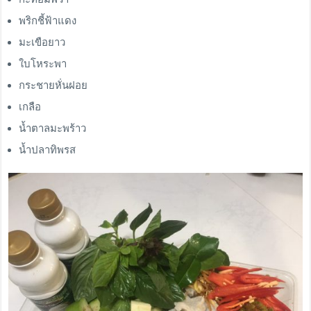
พริกชี้ฟ้าแดง
มะเขือยาว
ใบโหระพา
กระชายหั่นฝอย
เกลือ
น้ำตาลมะพร้าว
น้ำปลาทิพรส