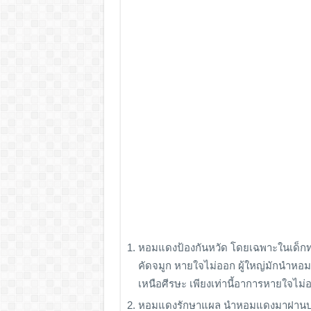
หอมแดงป้องกันหวัด โดยเฉพาะในเด็กทาร
คัดจมูก หายใจไม่ออก ผู้ใหญ่มักนำหอม
เหนือศีรษะ เพียงเท่านี้อาการหายใจไม
หอมแดงรักษาแผล นำหอมแดงมาฝานบางๆ