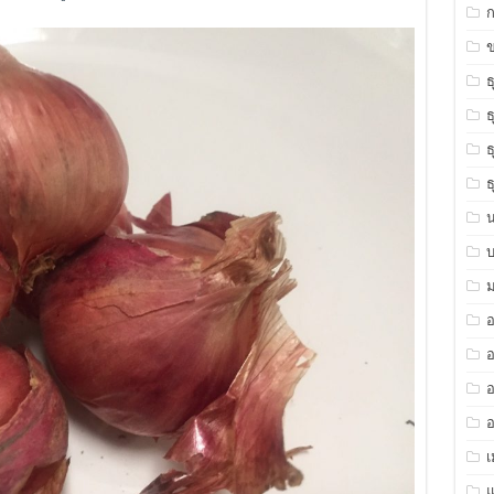
ข
ธ
ธ
ธ
ธ
ม
อ
อ
อ