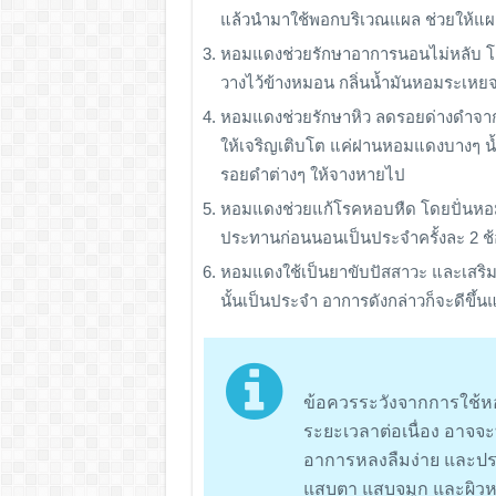
แล้วนำมาใช้พอกบริเวณแผล ช่วยให้แผล
หอมแดงช่วยรักษาอาการนอนไม่หลับ โ
วางไว้ข้างหมอน กลิ่นน้ำมันหอมระเหย
หอมแดงช่วยรักษาหิว ลดรอยด่างดำจากแผ
ให้เจริญเติบโต แค่ฝานหอมแดงบางๆ น
รอยดำต่างๆ ให้จางหายไป
หอมแดงช่วยแก้โรคหอบหืด โดยปั่นหอมแ
ประทานก่อนนอนเป็นประจำครั้งละ 2 ช้
หอมแดงใช้เป็นยาขับปัสสาวะ และเสริ
นั้นเป็นประจำ อาการดังกล่าวก็จะดีขึ้
ข้อควรระวังจากการใช้
ระยะเวลาต่อเนื่อง อาจจะท
อาการหลงลืมง่าย และปร
แสบตา แสบจมูก และผิวหน