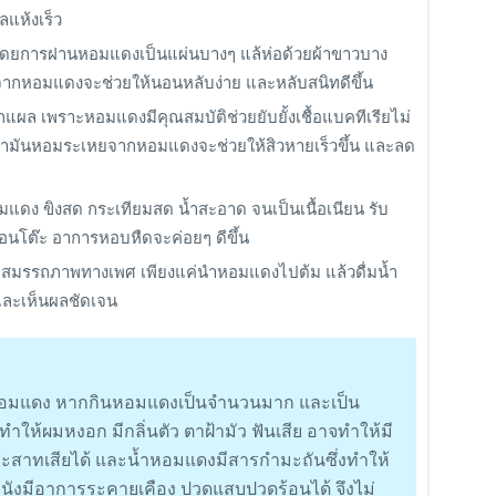
แห้งเร็ว
ดยการฝานหอมแดงเป็นแผ่นบางๆ แล้ห่อด้วยผ้าขาวบาง
จากหอมแดงจะช่วยให้นอนหลับง่าย และหลับสนิทดีขึ้น
ล เพราะหอมแดงมีคุณสมบัติช่วยยับยั้งเชื้อแบคทีเรียไม่
้ำมันหอมระเหยจากหอมแดงจะช่วยให้สิวหายเร็วขึ้น และลด
ดง ขิงสด กระเทียมสด น้ำสะอาด จนเป็นเนื้อเนียน รับ
อนโต๊ะ อาการหอบหืดจะค่อยๆ ดีขึ้น
มสมรรถภาพทางเพศ เพียงแค่นำหอมแดงไปต้ม แล้วดื่มน้ำ
นและเห็นผลชัดเจน
หอมแดง หากกินหอมแดงเป็นจำนวนมาก และเป็น
ำให้ผมหงอก มีกลิ่นตัว ตาฝ้ามัว ฟันเสีย อาจทำให้มี
ะสาทเสียได้ และน้ำหอมแดงมีสารกำมะถันซึ่งทำให้
ังมีอาการระคายเคือง ปวดแสบปวดร้อนได้ จึงไม่