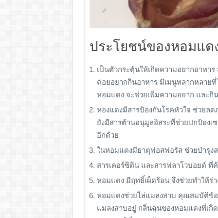
ประโยชน์ของหอมแด
เป็นตัวกระตุ้นให้เกิดความอยากอาหาร 
ค่อยอยากกินอาหาร มีเมนูหลากหลายที่ใ
หอมแดง จะช่วยเพิ่มความอยาก และกิน
หองแดงมีสารป้องกันโรคหัวใจ ช่วยลดภ
ยังมีสารต้านอนุมูลอิสระที่ช่วยปกป้อ
อีกด้วย
ในหอมแดงมีธาตุฟอสฟอรัส ช่วยบำรุงสม
สารเคอร์ซิติน และสารฟลาโวบอยด์ ที่ค
หอมแดง มีฤทธิ์เผ็ดร้อน จึงช่วยทำให้ร
หอมแดงช่วยไล่แมลงสาบ คุณสมบัติข้อ
แมลงสาบอยู่ กลิ่นฉุนของหอมแดงที่เกิ