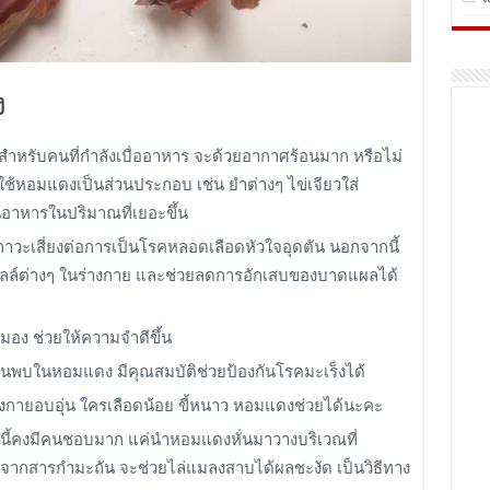
ง
สำหรับคนที่กำลังเบื่ออาหาร จะด้วยอากาศร้อนมาก หรือไม่
ช้หอมแดงเป็นส่วนประกอบ เช่น ยำต่างๆ ไข่เจียวใส่
อาหารในปริมาณที่เยอะขึ้น
าวะเสี่ยงต่อการเป็นโรคหลอดเลือดหัวใจอุดตัน นอกจากนี้
งเซลล์ต่างๆ ในร่างกาย และช่วยลดการอักเสบของบาดแผลได้
อง ช่วยให้ความจำดีขึ้น
้นพบในหอมแดง มีคุณสมบัติช่วยป้องกันโรคมะเร็งได้
่างกายอบอุ่น ใครเลือดน้อย ขี้หนาว หอมแดงช่วยได้นะคะ
นี้คงมีคนชอบมาก แค่นำหอมแดงหั่นมาวางบริเวณที่
ดจากสารกำมะถัน จะช่วยไล่แมลงสาบได้ผลชะงัด เป็นวิธีทาง