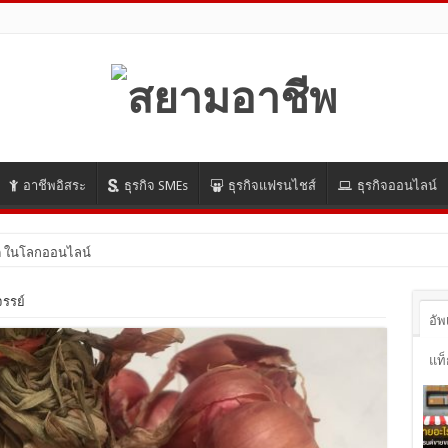
อาชีพอิสระ
ธุรกิจ SMEs
ธุรกิจแฟรนไชส์
ธุรกิจออนไลน์
 ในโลกออนไลน์ ปี 2021 มีอะไรบ้าง มาดูกัน!
รรย์
อัพ
แท็