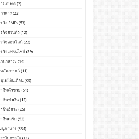
การเกษตร
(7)
่าวสาร
(22)
ุรกิจ SMEs
(53)
ุรกิจส่วนตัว
(12)
ุรกิจออนไลน์
(22)
ุรกิจแฟรนไชส์
(39)
นานาสาระ
(14)
บทสัมภาษณ์
(11)
นุษย์เงินเดือน
(33)
อาชีพค้าขาย
(51)
าชีพทำเงิน
(12)
าชีพอิสระ
(25)
าชีพเสริม
(52)
เมนูอาหาร
(334)
แรงบันดาลใจ
(11)