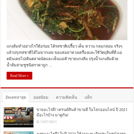
แกงส้มทำอย่างไรให้อร่อย ได้รสชาติเปรี้ยว เค็ม หวาน กลมกล่อม จริงๆ
แล้วปรุงรสชาติได้ไม่ยากเลย ขอแค่อย่าหวงเครื่องและใช้วัตถุดิบที่ดี แอ
ดมินเคยไปเดินตลาดนัดและเห็นแม่ค้าขายแกงส้ม ปรุงน้ำแกงส้มด้วย
น้ำส้มสายชูชนิดราคาถูก …
Read More »
อัพเดทล่าสุด
ยอดนิยม
ความคิดเห็น
แท็ก
ขายอะไรดี? เทรนด์สินค้าขายดี ในโลกออนไลน์ ปี 2021
มีอะไรบ้าง มาดูกัน!
13/07/2021
ลงทุนอะไรดี? ในปี 2021 ให้งอกเงย เกิดประโยชน์สุงสุด