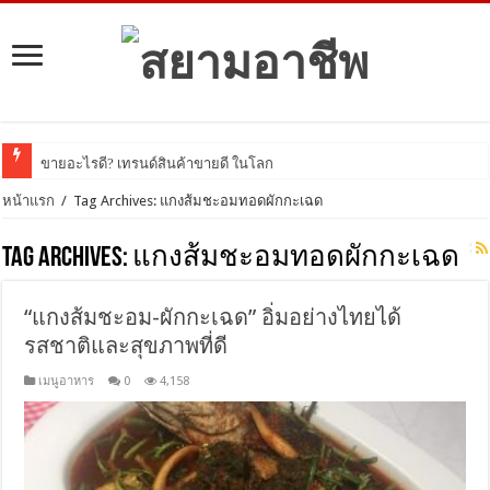
ขายอะไรดี? เทรนด์สินค้าขายดี ในโลกออนไลน์
หน้าแรก
/
Tag Archives: แกงส้มชะอมทอดผักกะเฉด
Tag Archives:
แกงส้มชะอมทอดผักกะเฉด
“แกงส้มชะอม-ผักกะเฉด” อิ่มอย่างไทยได้
รสชาติและสุขภาพที่ดี
เมนูอาหาร
0
4,158