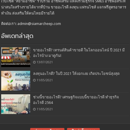
เว็บไซต์ "สยามอาชีพ" รวบรวม อาชีพเสริม แหล่งรวมธุรกิจ SMEs อาชีพอิสระที่
น่าสนใจสร้างรายได้จากที่บ้าน ขายอะไรดี ลงทุน แฟรนไชส์ แจกฟรีสูตรอาหาร
ทำเงิน ส่งเสริมให้คนไทยมีรายได้
ติดต่อเรา: admin@siamarcheep.com
อัพเดทล่าสุด
ขายอะไรดี? เทรนด์สินค้าขายดี ในโลกออนไลน์ ปี 2021 มี
อะไรบ้าง มาดูกัน!
13/07/2021
ลงทุนอะไรดี? ในปี 2021 ให้งอกเงย เกิดประโยชน์สุงสุด
11/05/2021
ช่วงนี้ขายอะไรดี? เศรษฐกิจแบบนี้ขายอะไรดี ทำธุรกิจ
อะไรดี 2564
11/05/2021