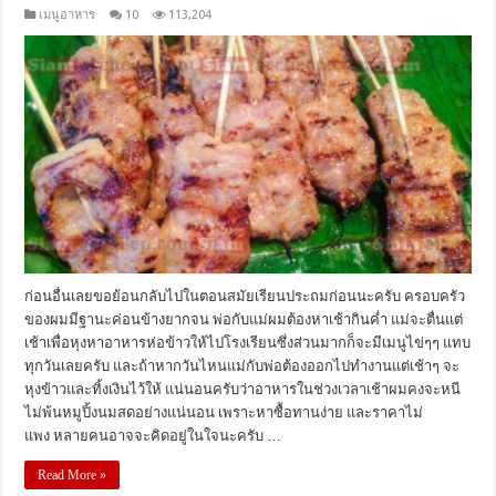
เมนูอาหาร
10
113,204
ก่อนอื่นเลยขอย้อนกลับไปในตอนสมัยเรียนประถมก่อนนะครับ ครอบครัว
ของผมมีฐานะค่อนข้างยากจน พ่อกับแม่ผมต้องหาเช้ากินค่ำ แม่จะตื่นแต่
เช้าเพื่อหุงหาอาหารห่อข้าวให้ไปโรงเรียนซึ่งส่วนมากก็จะมีเมนูไข่ๆๆ แทบ
ทุกวันเลยครับ และถ้าหากวันไหนแม่กับพ่อต้องออกไปทำงานแต่เช้าๆ จะ
หุงข้าวและทิ้งเงินไว้ให้ แน่นอนครับว่าอาหารในช่วงเวลาเช้าผมคงจะหนี
ไม่พ้นหมูปิ้งนมสดอย่างแน่นอน เพราะหาซื้อทานง่าย และราคาไม่
แพง หลายคนอาจจะคิดอยู่ในใจนะครับ …
Read More »