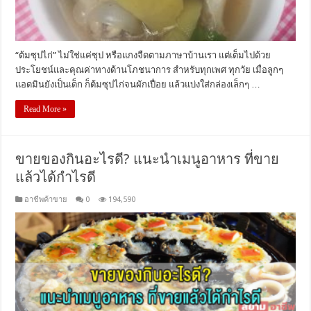
“ต้มซุปไก่” ไม่ใช่แค่ซุป หรือแกงจืดตามภาษาบ้านเรา แต่เต็มไปด้วย
ประโยชน์และคุณค่าทางด้านโภชนาการ สำหรับทุกเพศ ทุกวัย เมื่อลูกๆ
แอดมินยังเป็นเด็ก ก็ต้มซุปไก่จนผักเปื่อย แล้วแบ่งใส่กล่องเล็กๆ …
Read More »
ขายของกินอะไรดี? แนะนำเมนูอาหาร ที่ขาย
แล้วได้กำไรดี
อาชีพค้าขาย
0
194,590