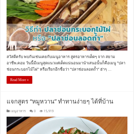
สวัสดีครับ พบกันเช่นเคยกับเมนูอาหาร สูตรอาหารเด็ดๆ จาก สยาม
อาชีพ.คอม วันนี้มีเมนูสุดแนวแต่เด็ดแน่นอนมานำเสนอนั้นก็คือเมนู “ปลา
ช่อนกระบอกไม้ไผ่” หรือเรียกอีกชื่อว่า “ปลาช่อนลอดถ้ำ” ฮ่าๆ …
Read More »
แจกสูตร “หมูหวาน” ทำทานง่ายๆ ได้ที่บ้าน
เมนูอาหาร
0
15,919