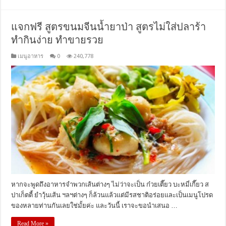
แจกฟรี สูตรขนมจีนน้ำยาป่า สูตรไม่ใส่ปลาร้า
ทำกินง่าย ทำขายรวย
เมนูอาหาร
0
240,778
หากจะพูดถึงอาหารจำพวกเส้นต่างๆ ไม่ว่าจะเป็น ก๋วยเตี๊ยว บะหมี่เกี๊ยว ส
ปาเก็ตตี้ ยำวุ้นเส้น ฯลฯต่างๆ ก็ล้วนแล้วแต่มีรสชาติอร่อยและเป็นเมนูโปรด
ของหลายท่านกันเลยใช่มั้ยค่ะ และวันนี้ เราจะขอนำเสนอ …
Read More »