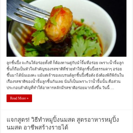
ลูกชิ้นปิ้ง จะกินให้อร่อยทั้งที ก็ต้องทานคู่กับนำ้จิ้มที่อร่อย เพราะน้ำจิ้มลูก
ชิ้นก็ถือเป็นหัวใจสำคัญของรสชาติที่ช่วยทำให้ลูกชิ้นปิ้งธรรมดาๆ อร่อย
ขึ้นมาได้นั่นเองคะ แม้แต่เจ้าของแบรนด์ลูกชิ้นปิ้งชื่อดัง ยังต้องพิถีพิถันใน
เรื่องรสชาติของน้ำจิ้มลูกชิ้นกันเลย นั่นก็เป็นเพราะว่าน้ำจิ้มนั้น คือส่วน
ประกอบสำคัญที่ทำให้อาหารหลักมีรสชาติอร่อยมากยิ่งขึ้น วันนี้ …
Read More »
แจกสูตร! วิธีทำหมูปิ้งนมสด สูตรอาหารหมูปิ้ง
นมสด อาชีพสร้างรายได้