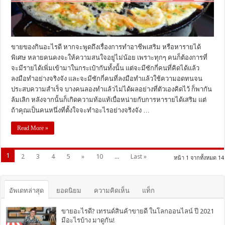
ขายของกินอะไรดี หากจะพูดถึงเรื่องการทำอาชีพเสริม หรือหารายได้
พิเศษ หลายคนคงจะให้ความสนใจอยู่ไม่น้อย เพราะทุกๆ คนก็ต้องการที่
จะมีรายได้เพิ่มเข้ามาในกระเป๋ากันทั้งนั้น แต่จะมีซักกี่คนที่คิดได้แล้ว
ลงมือทำอย่างจริงจัง และจะมีซักกี่คนที่ลงมือทำแล้วใช้ความอดทนจน
ประสบความสำเร็จ บางคนลองทำแล้วไม่ได้ผลอย่างที่ตัวเองคิดไว้ ก็พากัน
ล้มเลิก หลังจากนั้นก็เกิดความท้อแท้เบื่อหน่ายกับการหารายได้เสริม แต่
ถ้าคุณเป็นคนหนึ่งที่ตั้งใจจะทำอะไรอย่างจริงจัง …
Read More »
1
2
3
4
5
»
10
...
Last »
หน้า 1 จากทั้งหมด 14
อัพเดทล่าสุด
ยอดนิยม
ความคิดเห็น
แท็ก
ขายอะไรดี? เทรนด์สินค้าขายดี ในโลกออนไลน์ ปี 2021
มีอะไรบ้าง มาดูกัน!