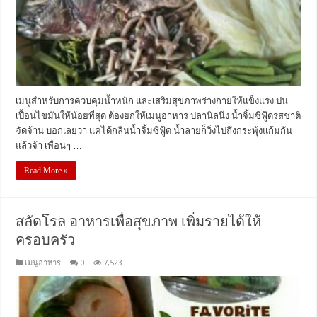
เมนูสำหรับการควบคุมน้ำหนัก และเสริมสุขภาพร่างกายให้แข็งแรง ปน
เปื้อนไขมันให้น้อยที่สุด ต้องยกให้เมนูอาหาร ปลานิลนึ่ง น้ำจิ้มซีฟู้ดรสชาติ
จัดจ้าน บอกเลยว่า แค่ได้กลิ่นน้ำจิ้มซีฟู้ด น้ำลายก็วิ่งไปถึงกระพุ้งแก้มกัน
แล้วจ้า เพื่อนๆ …
Read More »
สลัดโรล อาหารเพื่อสุขภาพ เพิ่มรายได้ให้
ครอบครัว
เมนูอาหาร
0
7,523