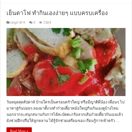
เย็นตาโฟ ทำกินเองง่ายๆ แบบครบเครื่อง
เมนูอาหาร
0
7,824
วันหยุดสุดสัปดาห์ บ้านใครเป็นครอบครัวใหญ่ หรือมีญาติพี่น้อง เพื่อนๆ ไป
มาหาสู่กันบ่อยๆ ลองมาตั้งวงทำก๋วยเตี๋ยวหม้อใหญ่กินกันเองดูบ้างไหม
นอกจากจะสนุกสนานกับการได้สะบัดตะกร้อลวกเส้นก๋วยเตี๋ยวกันเองแล้ว
ยังช่วยฝึกปรือให้ลูกหลาน ได้รู้จักช่วยเตรียมของ เรียนรู้การเข้าครัว …
Read More »