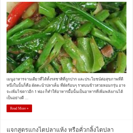
ผัด
คะน้า
ปลา
เค็ม
อาหาร
จาน
เดียว
อิ่ม
สบาย
ท้อง
เมนูอาหารจานเดียวที่ได้ทั้งรสชาติที่ถูกปาก และประโยชน์ต่อสุขภาพที่ดี
หนึ่งในนั้นก็คือ ผัดคะน้าปลาเค็ม ที่ผัดร้อนๆ ราดบนข้าวสวยหอมกรุ่น อาจ
จะเพิ่มไข่ดาวอีก 1 ฟอง ก็ทำให้อาหารมื้อนั้นเป็นอาหารที่เพิ่มพลังงานได้
เป็นอย่างดี …
Read More »
แจกสูตรแกงไตปลาแห้ง หรือคั่วกลิ้งไตปลา