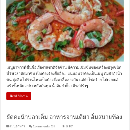
เมนูอาหารที่ขึ้นชื่อเรื่องรสชาติจัดจ้าน มีความเข้มข้นของเครื่องปรุงชนิด
ที่ว่าเวลาตักมาชิม เป็นต้องร้องอื้อฮือ…แน่นอนว่าต้องเป็นเมนู ต้มยำกุ้งน้ำ
ข้น สุดฮิต ไปร้านไหนเป็นต้องสั่งมาลิ้มลองกัน แต่ถ้าโชคร้าย ไปเจอแม่
ครัวขี้เหนียว ประหยัดต้นทุน น้ำต้มยำก็จะมีรสปร่าๆ …
Read More »
ผัดคะน้าปลาเค็ม อาหารจานเดียว อิ่มสบายท้อง
on
เมนูอาหาร
Comments Off
9,101