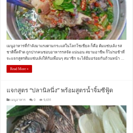
เมนูอาหารที่กำลังมาแรงตามกระแสในโลกโซเชียล ก็คือ ต้มแซ่บเล้ง รส
ชาติจี๊ดจ๊าด ถูกปากคนชอบอาหารรสจัด แน่นอน สยามอาชีพ ก็ไม่รอช้าที่
จะแจกสูตรต้มแซ่บเล้งให้กับเพื่อนๆ สมาชิก จะได้อิ่มอร่อยกันถ้วนหน้า …
Read More »
แจกสูตร “ปลานิลนึ่ง” พร้อมสูตรน้ำจิ้มซีฟู้ด
เมนูอาหาร
0
9,691