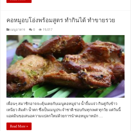
คอหมูอบโอ่งพร้อมสูตร ทำกินได้ ทำขายรวย
เมนูอาหาร
0
19,017
เพื่อนๆ สมาชิกอาจจะคุ้นเคยกับเมนูคอหมูย่าง น้ำจิ้มแจ่ว กินคู่กับข้าว
เหนียว ส้มตำ น้ำตก ซึ่งเป็นเมนูประจำชาติ ชอบกันทุกเพศ ทุกวัย แต่วันนี้
แอดมินขอเสนอความแปลกใหม่ด้วยการนำคอหมูมาหมัก …
Read More »