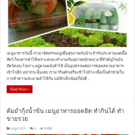
เมนูอาหารวันนี้ เรามาจัดสรรเมนูเพื่อสุขภาพกันบ้าง ถ้ารับประทานแต่เนื้อ
สัตว์ ก็สงสารลำไส้เพราะคงจะทำงานกันอย่างหนักหน่วง ที่สำคัญไขมัน
สัตว์คงจะไปเกาะอยู่ตามผนังลำไส้ เป็นอุปสรรคต่อการย่อยสลายอาหาร
เข้าไปอีก อย่ากระนั้นเลย เรามากินผักเสริมเข้าไปบ้าง เพื่อเป็นตัวช่วยใน
การทำความสะอาดลำไส้กัน แม้สักเล็กน้อยก็ยังดี …
Read More »
ต้มยำกุ้งน้ำข้น เมนูอาหารยอดฮิต ทำกินได้ ทำ
ขายรวย
เมนูอาหาร
0
8,488