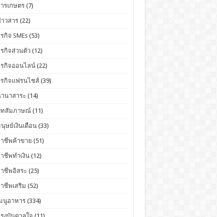
การเกษตร
(7)
่าวสาร
(22)
ุรกิจ SMEs
(53)
ุรกิจส่วนตัว
(12)
ุรกิจออนไลน์
(22)
ุรกิจแฟรนไชส์
(39)
นานาสาระ
(14)
บทสัมภาษณ์
(11)
นุษย์เงินเดือน
(33)
อาชีพค้าขาย
(51)
าชีพทำเงิน
(12)
าชีพอิสระ
(25)
าชีพเสริม
(52)
เมนูอาหาร
(334)
แรงบันดาลใจ
(11)