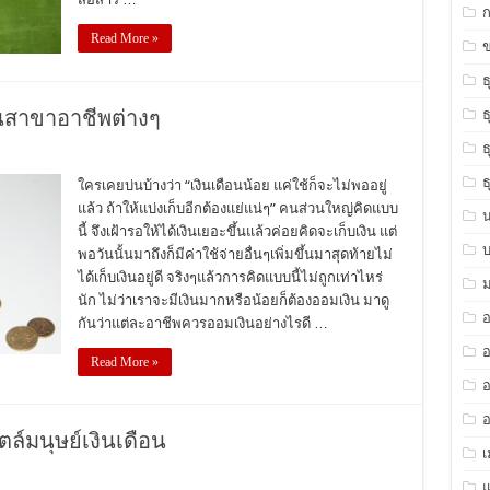
Read More »
ข
ธ
สาขาอาชีพต่างๆ
ธ
ธ
ธ
ใครเคยบ่นบ้างว่า “เงินเดือนน้อย แค่ใช้ก็จะไม่พออยู่
แล้ว ถ้าให้แบ่งเก็บอีกต้องแย่แน่ๆ” คนส่วนใหญ่คิดแบบ
นี้ จึงเฝ้ารอให้ได้เงินเยอะขึ้นแล้วค่อยคิดจะเก็บเงิน แต่
พอวันนั้นมาถึงก็มีค่าใช้จ่ายอื่นๆเพิ่มขึ้นมาสุดท้ายไม่
ได้เก็บเงินอยู่ดี จริงๆแล้วการคิดแบบนี้ไม่ถูกเท่าไหร่
ม
นัก ไม่ว่าเราจะมีเงินมากหรือน้อยก็ต้องออมเงิน มาดู
กันว่าแต่ละอาชีพควรออมเงินอย่างไรดี …
อ
Read More »
อ
อ
ล์มนุษย์เงินเดือน