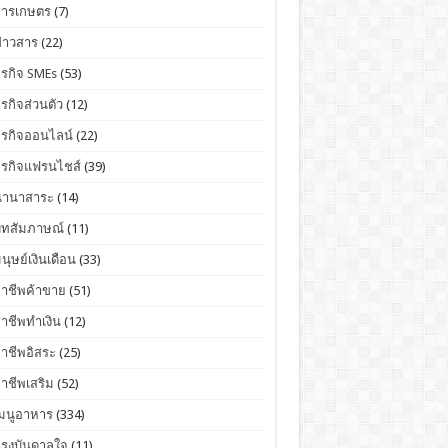
การเกษตร
(7)
่าวสาร
(22)
ุรกิจ SMEs
(53)
ุรกิจส่วนตัว
(12)
ุรกิจออนไลน์
(22)
ุรกิจแฟรนไชส์
(39)
นานาสาระ
(14)
บทสัมภาษณ์
(11)
นุษย์เงินเดือน
(33)
อาชีพค้าขาย
(51)
าชีพทำเงิน
(12)
าชีพอิสระ
(25)
าชีพเสริม
(52)
เมนูอาหาร
(334)
แรงบันดาลใจ
(11)