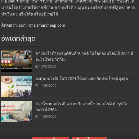
เว็บไซต์ "สยามอาชีพ" รวบรวม อาชีพเสริม แหล่งรวมธุรกิจ SMEs อาชีพอิสระที่
น่าสนใจสร้างรายได้จากที่บ้าน ขายอะไรดี ลงทุน แฟรนไชส์ แจกฟรีสูตรอาหาร
ทำเงิน ส่งเสริมให้คนไทยมีรายได้
ติดต่อเรา: admin@siamarcheep.com
อัพเดทล่าสุด
ขายอะไรดี? เทรนด์สินค้าขายดี ในโลกออนไลน์ ปี 2021 มี
อะไรบ้าง มาดูกัน!
13/07/2021
ลงทุนอะไรดี? ในปี 2021 ให้งอกเงย เกิดประโยชน์สุงสุด
11/05/2021
ช่วงนี้ขายอะไรดี? เศรษฐกิจแบบนี้ขายอะไรดี ทำธุรกิจ
อะไรดี 2564
11/05/2021