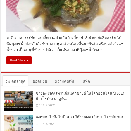
มาถึงอาหารรสจัด แซ่บซี้ดยามบ่ายกันบ้าง ใครกำลังง่วงๆ สะลึมสะลือ ได้
ชิมกุ้งแช่น้ำปลาสักตัว รับรองว่าหูตาสว่างไสวขึ้นมาทันใด จริงๆ แล้วกุ้งแช่
น้ำปลา เป็นเมนูที่ทำง่าย ใช้เวลาก็แค่รอเวลาที่กุ้งแช่น้ำโซดา …
Read More »
อัพเดทล่าสุด
ยอดนิยม
ความคิดเห็น
แท็ก
ขายอะไรดี? เทรนด์สินค้าขายดี ในโลกออนไลน์ ปี 2021
มีอะไรบ้าง มาดูกัน!
13/07/2021
ลงทุนอะไรดี? ในปี 2021 ให้งอกเงย เกิดประโยชน์สุงสุด
11/05/2021