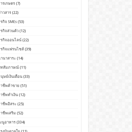
การเกษตร
(7)
่าวสาร
(22)
ุรกิจ SMEs
(53)
ุรกิจส่วนตัว
(12)
ุรกิจออนไลน์
(22)
ุรกิจแฟรนไชส์
(39)
นานาสาระ
(14)
บทสัมภาษณ์
(11)
นุษย์เงินเดือน
(33)
อาชีพค้าขาย
(51)
าชีพทำเงิน
(12)
าชีพอิสระ
(25)
าชีพเสริม
(52)
เมนูอาหาร
(334)
แรงบันดาลใจ
(11)