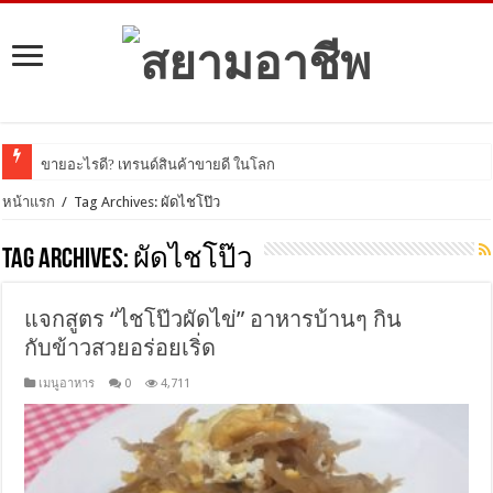
ขายอะไรดี? เทรนด์สินค้าขายดี ในโลกออนไลน์
หน้าแรก
/
Tag Archives: ผัดไชโป๊ว
Tag Archives:
ผัดไชโป๊ว
แจกสูตร “ไชโป๊วผัดไข่” อาหารบ้านๆ กิน
กับข้าวสวยอร่อยเริ่ด
เมนูอาหาร
0
4,711