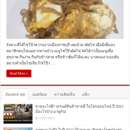
จังหวะดีได้ไชโป๊วหวานจากเมืองราชบุรี เลยนำมาผัดไข่ เผื่อมีเพื่อนๆ
สมาชิกคนไหนอยากทานบ้าง เมนูไชโป๊วผัดไข่ จัดได้ว่าเป็นเมนูเพื่อ
สุขภาพ กินง่าย กินกับข้าวสวย หรือข้าวต้มก็ได้นะคะ บางคนเอาแบบสับ
หยาบทำเป็นไข่เจียวไชโป๊ว …
Read More »
อัพเดทล่าสุด
ยอดนิยม
ความคิดเห็น
แท็ก
ขายอะไรดี? เทรนด์สินค้าขายดี ในโลกออนไลน์ ปี 2021
มีอะไรบ้าง มาดูกัน!
13/07/2021
ลงทุนอะไรดี? ในปี 2021 ให้งอกเงย เกิดประโยชน์สุงสุด