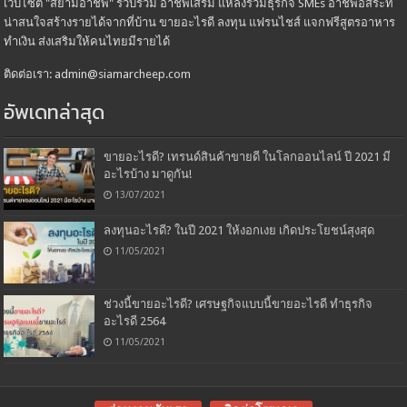
เว็บไซต์ "สยามอาชีพ" รวบรวม อาชีพเสริม แหล่งรวมธุรกิจ SMEs อาชีพอิสระที่
น่าสนใจสร้างรายได้จากที่บ้าน ขายอะไรดี ลงทุน แฟรนไชส์ แจกฟรีสูตรอาหาร
ทำเงิน ส่งเสริมให้คนไทยมีรายได้
ติดต่อเรา: admin@siamarcheep.com
อัพเดทล่าสุด
ขายอะไรดี? เทรนด์สินค้าขายดี ในโลกออนไลน์ ปี 2021 มี
อะไรบ้าง มาดูกัน!
13/07/2021
ลงทุนอะไรดี? ในปี 2021 ให้งอกเงย เกิดประโยชน์สุงสุด
11/05/2021
ช่วงนี้ขายอะไรดี? เศรษฐกิจแบบนี้ขายอะไรดี ทำธุรกิจ
อะไรดี 2564
11/05/2021