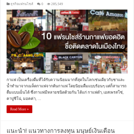
ธุรกิจแฟรนไชส์
0
285,549
กาแฟ เป็นเครื่องดื่มที่ได้รับความนิยมมากที่สุดในโลกเช่นเดียวกับชาและ
น้ำทำมาจากเมล็ดกาแฟจากต้นกาแฟ โดยนิยมดื่มแบบร้อนๆ แต่ก็สามารถ
ดื่มแบบเย็นได้ ซึ่งกาแฟมีหลายชนิดด้วยกัน ได้แก่ กาแฟดำ, เอสเพรสโซ่,
คาปูชิโน่, มอคค่า, …
Read More »
แนะนำ! แนวทางการลงทุน มนุษย์เงินเดือน