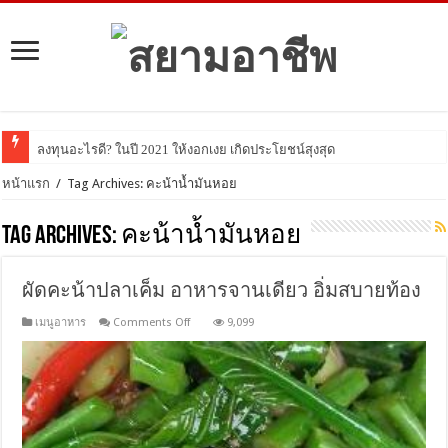
ลงทุนอะไรดี? ในปี 2021 ให้งอกเงย เกิดประโยชน์สุงสุด
หน้าแรก
/
Tag Archives: คะน้าน้ำมันหอย
Tag Archives:
คะน้าน้ำมันหอย
ผัดคะน้าปลาเค็ม อาหารจานเดียว อิ่มสบายท้อง
on
เมนูอาหาร
Comments Off
9,099
ผัด
คะน้า
ปลา
เค็ม
อาหาร
จาน
เดียว