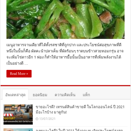
อิ่ม
สบาย
ท้อง
เมนูอาหารจานเดียวที่ได้ทั้งรสชาติที่ถูกปาก และประโยชน์ต่อสุขภาพที่ดี
หนึ่งในนั้นก็คือ ผัดคะน้าปลาเค็ม ที่ผัดร้อนๆ ราดบนข้าวสวยหอมกรุ่น อาจ
จะเพิ่มไข่ดาวอีก 1 ฟอง ก็ทำให้อาหารมื้อนั้นเป็นอาหารที่เพิ่มพลังงานได้
เป็นอย่างดี …
Read More »
อัพเดทล่าสุด
ยอดนิยม
ความคิดเห็น
แท็ก
ขายอะไรดี? เทรนด์สินค้าขายดี ในโลกออนไลน์ ปี 2021
มีอะไรบ้าง มาดูกัน!
13/07/2021
ลงทุนอะไรดี? ในปี 2021 ให้งอกเงย เกิดประโยชน์สุงสุด