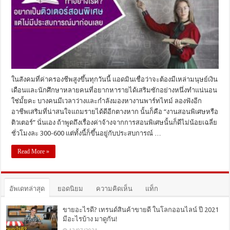
ในสังคมที่ค่าครองชีพสูงขึ้นทุกวันนี้ แอดมินเชื่อว่าจะต้องมีเหล่ามนุษย์เงิน
เดือนและนักศึกษาหลายคนที่อยากหารายได้เสริมซักอย่างหนึ่งทำแน่นอน
ใช่มั้ยคะ บางคนมีเวลาว่างและกำลังมองหางานพาร์ทไทม์ ลองฟังอีก
อาชีพเสริมที่น่าสนใจแถมรายได้ดีอีกตางหาก นั้นก็คือ “งานสอนพิเศษหรือ
ติวเตอร์” นั่นเอง ถ้าพูดถึงเรื่องค่าจ้างจากการสอนพิเศษนั้นก็ดีไม่น้อยเฉลี่ย
ชั่วโมงละ 300-600 แต่ทั้งนี้ก็ขึ้นอยู่กับประสบการณ์ …
Read More »
อัพเดทล่าสุด
ยอดนิยม
ความคิดเห็น
แท็ก
ขายอะไรดี? เทรนด์สินค้าขายดี ในโลกออนไลน์ ปี 2021
มีอะไรบ้าง มาดูกัน!