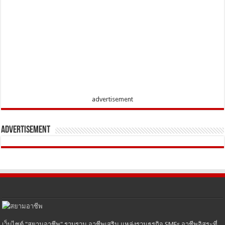
advertisement
Advertisement
เว็บไซต์ "สยามอาชีพ" รวบรวม อาชีพเสริม แหล่งรวมธุรกิจ SMEs อาชีพอิสระที่