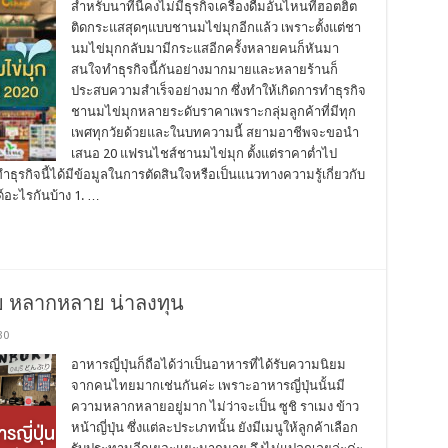
สำหรับนาทีนี้คงไม่มีธุรกิจเครื่องดื่มอันไหนที่ฮอตฮิต
ติดกระแสสุดๆแบบชานมไข่มุกอีกแล้ว เพราะตั้งแต่ชา
นมไข่มุกกลับมามีกระแสอีกครั้งหลายคนก็หันมา
สนใจทำธุรกิจนี้กันอย่างมากมายและหลายร้านก็
ประสบความสำเร็จอย่างมาก ซึ่งทำให้เกิดการทำธุรกิจ
ชานมไข่มุกหลายระดับราคาเพราะกลุ่มลูกค้าที่มีทุก
เพศทุกวัยด้วยและในบทความนี้ สยามอาชีพจะขอนำ
เสนอ 20 แฟรนไชส์ชานมไข่มุก ตั้งแต่ราคาต่ำไป
ทำธุรกิจนี้ได้มีข้อมูลในการตัดสินใจหรือเป็นแนวทางความรู้เกี่ยวกับ
ด์อะไรกันบ้าง 1. …
อย หลากหลาย น่าลงทุน
30
อาหารญี่ปุ่นก็ถือได้ว่าเป็นอาหารที่ได้รับความนิยม
จากคนไทยมากเช่นกันค่ะ เพราะอาหารญี่ปุ่นนั้นมี
ความหลากหลายอยู่มาก ไม่ว่าจะเป็น ซูชิ ราเมง ข้าว
หน้าญี่ปุ่น ซึ่งแต่ละประเภทนั้น ยังมีเมนูให้ลูกค้าเลือก