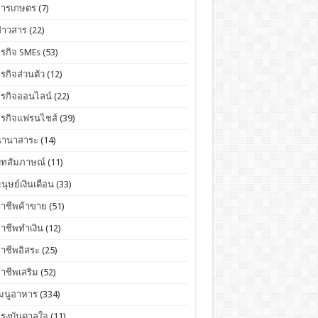
การเกษตร
(7)
่าวสาร
(22)
ุรกิจ SMEs
(53)
ุรกิจส่วนตัว
(12)
ุรกิจออนไลน์
(22)
ุรกิจแฟรนไชส์
(39)
นานาสาระ
(14)
บทสัมภาษณ์
(11)
นุษย์เงินเดือน
(33)
อาชีพค้าขาย
(51)
าชีพทำเงิน
(12)
าชีพอิสระ
(25)
าชีพเสริม
(52)
เมนูอาหาร
(334)
แรงบันดาลใจ
(11)