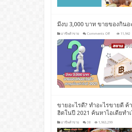
มีงบ 3,000 บาท ขายของกินอะ
on
อาชีพค้าขาย
Comments Off
11,942
มีงบ
3,000
บาท
ขาย
ของกิน
อะไร
ดี?
ลงทุน
น้อย
กำไร
ดี
2021
ขายอะไรดี? ทำอะไรขายดี ค้
ฮิตในปี 2021 ค้นหาไอเดียทำเงิน
อาชีพค้าขาย
38
1,963,299