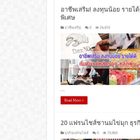
อาชีพเสริม! ลงทุนน้อย รายได้ดี
พิเศษ
อาชีพเสริม
0
34,810
…
Read More »
20 แฟรนไชส์ชานมไข่มุก ธุรกิจเ
ธุรกิจแฟรนไชส์
0
79,884