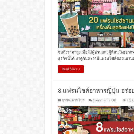
จนถึงราคาสูง เพื่อให้ผู้อ่านและผู้ที่สนใจอยาก
ธุรกิจนี้ได้ มาดูกันค่ะว่ามีแฟรนไชส์ของแบรน
Read More »
8 แฟรนไชส์อาหารญี่ปุ่น อร่
on
ธุรกิจแฟรนไชส์
Comments Off
26,3
8
แฟ
รน
ไชส์
อาหาร
ญี่ปุ่น