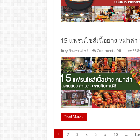
อร่อย
หลาก
หลาย
น่า
ลงทุน
15 แฟรนไชส์เนื้อย่าง หม่าล่
on
ธุรกิจแฟรนไชส์
Comments Off
55,8
15
แฟ
รน
ไชส์
เนื้อ
ย่าง
หม่า
ล่า
ลงทุน
น้อย
กำไร
งาม
Read More »
ขาย
ดิบ
ขาย
1
2
3
4
5
»
10
...
Las
ดี!