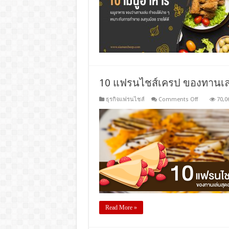
10 แฟรนไชส์เครป ของทานเล่
on
ธุรกิจแฟรนไชส์
Comments Off
70,0
10
แฟ
รน
ไชส์เครป
ของ
ทาน
เล่น
สุด
อร่อย
น่า
ลงทุน
Read More »