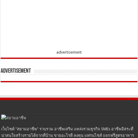
advertisement
Advertisement
เว็บไซต์ "สยามอาชีพ" รวบรวม อาชีพเสริม แหล่งรวมธุรกิจ SMEs อาชีพอิสระที่
น่าสนใจสร้างรายได้จากที่บ้าน ขายอะไรดี ลงทุน แฟรนไชส์ แจกฟรีสูตรอาหาร