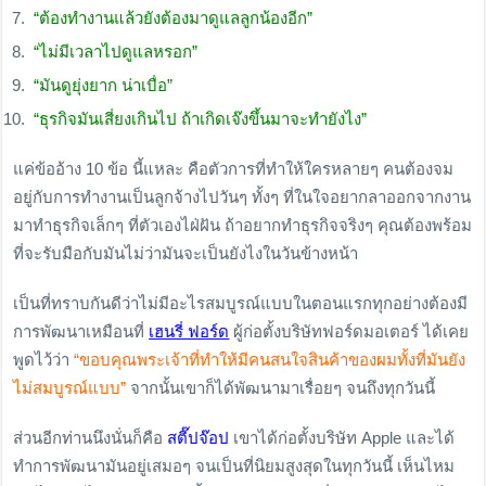
“ต้องทำงานแล้วยังต้องมาดูแลลูกน้องอีก”
“ไม่มีเวลาไปดูแลหรอก”
“มันดูยุ่งยาก น่าเบื่อ”
“ธุรกิจมันเสี่ยงเกินไป ถ้าเกิดเจ๊งขึ้นมาจะทำยังไง”
แค่ข้ออ้าง 10 ข้อ นี้แหละ คือตัวการที่ทำให้ใครหลายๆ คนต้องจม
อยู่กับการทำงานเป็นลูกจ้างไปวันๆ ทั้งๆ ที่ในใจอยากลาออกจากงาน
มาทำธุรกิจเล็กๆ ที่ตัวเองไฝ่ฝัน ถ้าอยากทำธุรกิจจริงๆ คุณต้องพร้อม
ที่จะรับมือกับมันไม่ว่ามันจะเป็นยังไงในวันข้างหน้า
เป็นที่ทราบกันดีว่าไม่มีอะไรสมบูรณ์แบบในตอนแรกทุกอย่างต้องมี
การพัฒนาเหมือนที่
เฮนรี่ ฟอร์ด
ผู้ก่อตั้งบริษัทฟอร์ดมอเตอร์ ได้เคย
พูดไว้ว่า
“ขอบคุณพระเจ้าที่ทำให้มีคนสนใจสินค้าของผมทั้งที่มันยัง
ไม่สมบูรณ์แบบ”
จากนั้นเขาก็ได้พัฒนามาเรื่อยๆ จนถึงทุกวันนี้
ส่วนอีกท่านนึงนั่นก็คือ
สตี๊ปจ๊อป
เขาได้ก่อตั้งบริษัท Apple และได้
ทำการพัฒนามันอยู่เสมอๆ จนเป็นที่นิยมสูงสุดในทุกวันนี้ เห็นไหม