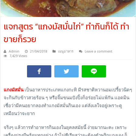
แจกสูตร “แกงมัสมั่นไก่” ทำกินก็ได้ ทำ
ขายก็รวย
Admin
21/04/2018
เมนูอาหาร
Leave a comment
7,429 Views
แกงมัสมั่น
เป็นอาหารประเภทแกงกะทิ มีรสชาติหวานอมเปรี้ยวนิดๆ
จะกินกับข้าวสวยร้อน ๆ หรือจิ้มขนมปังปิ้งก็อร่อยไม่แพ้กัน แอดมิน
เชื่อว่ามีคนอยากลองทำแกงมัสมั่นกินเอง แต่ลังเลใจอยู่เพราะดู
เหมือนว่าจะยาก
จริงๆ แล้วการทำอาหารกินเองในยุคลสมัยนี้ ง่ายมากนะคะ เพราะ
เครื่องปรุงมีพร้อมทุกอย่าง ถ้าไม่ซีเรียสว่าจะต้องตำพริกแกงเอง ก็