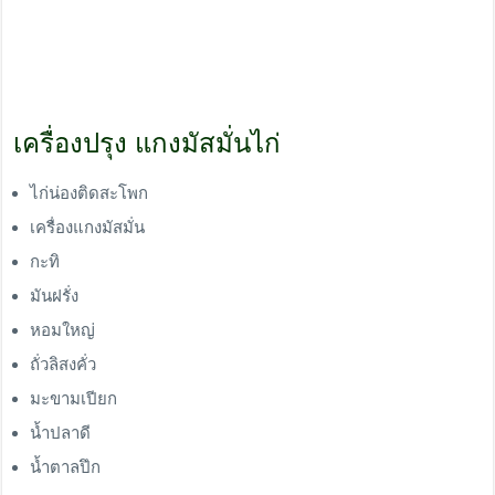
เครื่องปรุง แกงมัสมั่นไก่
ไก่น่องติดสะโพก
เครื่องแกงมัสมั่น
กะทิ
มันฝรั่ง
หอมใหญ่
ถั่วลิสงคั่ว
มะขามเปียก
น้ำปลาดี
น้ำตาลปึก