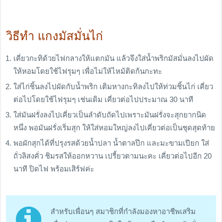
วิธีทำ แกงมัสมั่นไก่
เคี่ยวกะทิด้วยไฟกลางให้แตกมัน แล้วจึงใส่น้ำพริกมัสมั่นลงไปผัด
ให้หอมโดยใช้ไฟรุมๆ เพื่อไม่ให้ไหม้ติดก้นกะทะ
ใส่ไก่ชิ้นลงไปผัดกับน้ำพริก เติมหางกะทิลงไปให้ท่วมชิ้นไก่ เคี่ยว
ต่อไปโดยใช้ไฟรุมๆ เช่นเดิม เคี่ยวต่อไปประมาณ 30 นาที
ใส่มันฝรั่งลงไปเคี่ยวเป็นลำดับถัดไปเพราะมันฝรั่งจะสุกยากนิด
หนึ่ง พอมันฝรั่งเริ่มสุก ให้ใส่หอมใหญ่ลงไปเคี่ยวต่อเป็นชุดสุดท้าย
พอผักสุกได้ที่ปรุงรสด้วยน้ำปลา น้ำตาลปึก และมะขามเปียก ใส่
ถั่วลิสงคั่ว ชิมรสให้ออกหวาน เปรี้ยวตามนะคะ เคี่ยวต่อไปอีก 20
นาที ปิดไฟ พร้อมเสิร์ฟค่ะ
สำหรับเพื่อนๆ สมาชิกที่กำลังมองหาอาชีพเสริม