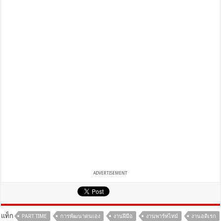
ADVERTISEMENT
แท็ก
PART TIME
การพัฒนาตนเอง
งานฝีมือ
งานพาร์ทไทม์
งานอดิเรก