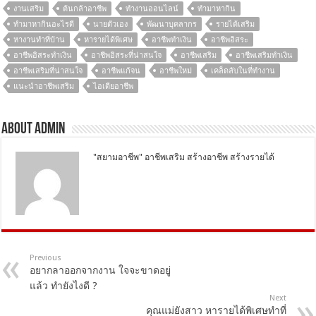
งานเสริม
ต้นกล้าอาชีพ
ทำงานออนไลน์
ทํามาหากิน
ทํามาหากินอะไรดี
นายตัวเอง
พัฒนาบุคลากร
รายได้เสริม
หางานทำที่บ้าน
หารายได้พิเศษ
อาชีพทำเงิน
อาชีพอิสระ
อาชีพอิสระทำเงิน
อาชีพอิสระที่น่าสนใจ
อาชีพเสริม
อาชีพเสริมทำเงิน
อาชีพเสริมที่น่าสนใจ
อาชีพแก้จน
อาชีพใหม่
เคล็ดลับในที่ทำงาน
แนะนำอาชีพเสริม
ไอเดียอาชีพ
About Admin
"สยามอาชีพ" อาชีพเสริม สร้างอาชีพ สร้างรายได้
Previous
อยากลาออกจากงาน ใจจะขาดอยู่
แล้ว ทำยังไงดี ?
Next
คุณแม่ยังสาว หารายได้พิเศษทำที่