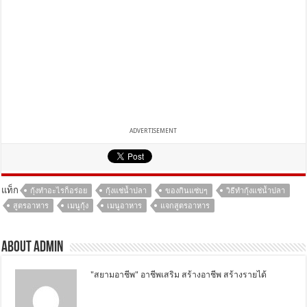
ADVERTISEMENT
แท็ก
กุ้งทำอะไรก็อร่อย
กุ้งแช่น้ำปลา
ของกินแซ่บๆ
วิธีทำกุ้งแช่น้ำปลา
สูตรอาหาร
เมนูกุ้ง
เมนูอาหาร
แจกสูตรอาหาร
About Admin
"สยามอาชีพ" อาชีพเสริม สร้างอาชีพ สร้างรายได้