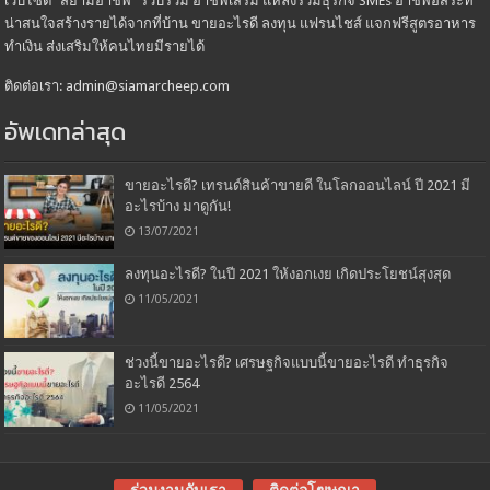
เว็บไซต์ "สยามอาชีพ" รวบรวม อาชีพเสริม แหล่งรวมธุรกิจ SMEs อาชีพอิสระที่
น่าสนใจสร้างรายได้จากที่บ้าน ขายอะไรดี ลงทุน แฟรนไชส์ แจกฟรีสูตรอาหาร
ทำเงิน ส่งเสริมให้คนไทยมีรายได้
ติดต่อเรา: admin@siamarcheep.com
อัพเดทล่าสุด
ขายอะไรดี? เทรนด์สินค้าขายดี ในโลกออนไลน์ ปี 2021 มี
อะไรบ้าง มาดูกัน!
13/07/2021
ลงทุนอะไรดี? ในปี 2021 ให้งอกเงย เกิดประโยชน์สุงสุด
11/05/2021
ช่วงนี้ขายอะไรดี? เศรษฐกิจแบบนี้ขายอะไรดี ทำธุรกิจ
อะไรดี 2564
11/05/2021