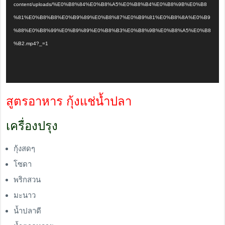
content/uploads/%E0%B8%84%E0%B8%A5%E0%B8%B4%E0%B8%9B%E0%B8
%81%E0%B8%B8%E0%B9%89%E0%B8%87%E0%B9%81%E0%B8%8A%E0%B9
%88%E0%B8%99%E0%B9%89%E0%B8%B3%E0%B8%9B%E0%B8%A5%E0%B8
%B2.mp4?_=1
สูตรอาหาร กุ้งแช่น้ำปลา
เครื่องปรุง
กุ้งสดๆ
โซดา
พริกสวน
มะนาว
น้ำปลาดี