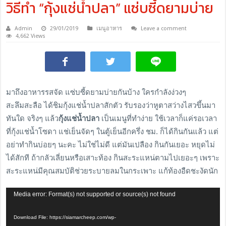
วิธีทำ “กุ้งแช่น้ำปลา” แซ่บซี้ดยามบ่าย
Admin
29/01/2019
เมนูอาหาร
Leave a comment
4,662 Views
มาถึงอาหารรสจัด แซ่บซี้ดยามบ่ายกันบ้าง ใครกำลังง่วงๆ
สะลึมสะลือ ได้ชิมกุ้งแช่น้ำปลาสักตัว รับรองว่าหูตาสว่างไสวขึ้นมา
ทันใด จริงๆ แล้ว
กุ้งแช่น้ำปลา
เป็นเมนูที่ทำง่าย ใช้เวลาก็แค่รอเวลา
ที่กุ้งแช่น้ำโซดา แช่เย็นจัดๆ ในตู้เย็นอีกครึ่ง ชม. ก็ได้กินกันแล้ว แต่
อย่าทำกินบ่อยๆ นะคะ ไม่ใช่ไม่ดี แต่มันเปลือง กินกันเยอะ หยุดไม่
ได้สักที ถ้ากลัวเลี่ยนหรือเสาะท้อง กินสะระแหน่ตามไปเยอะๆ เพราะ
สะระแหน่มีคุณสมบัติช่วยระบายลมในกระเพาะ แก้ท้องอืดชะงัดนัก
Video
Media error: Format(s) not supported or source(s) not found
Player
Download File: https://siamarcheep.com/wp-