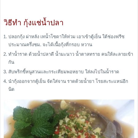
วิธีทำ กุ้งแช่น้ำปลา
ปลอกกุ้ง ผ่าหลัง เทน้ำโซดาให้ท่วม เอาเข้าตู้เย็น ใต้ช่องฟรีซ
ประมาณครึ่งชม. จะได้เนื้อกุ้งที่กรอบ หวาน
ทำน้ำราด ด้วยน้ำปลาดี น้ำมะนาว น้ำตาลทราย คนให้ละลายเข้า
กัน
สับพริกขี้หนูสวนและกระเทียมพอหยาบ ใส่ลงไปในน้ำราด
นำกุ้งออกจากตู้เย็น จัดใส่จาน ราดด้วยน้ำยา โรยสะระแหน่อีก
นิด