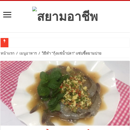
ลงทุนอะไรดี?
หน้าแรก
/
เมนูอาหาร
/
วิธีทำ “กุ้งแช่น้ำปลา” แซ่บซี้ดยามบ่าย