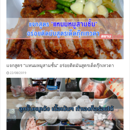
แจกสูตร “แหนมหมูสามชั้น” อร่อยติดมันสูตรเด็ดกุ๊กเทวดา
22/08/2019