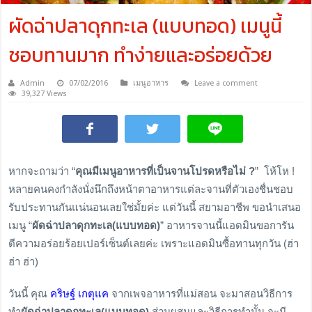
ผัดฉ่าปลาดุกทะเล (แบบทอด) เมนูนี้
ชอบทานมาก ทำง่ายและอร่อยด้วย
Admin
07/02/2016
เมนูอาหาร
Leave a comment
39,327 Views
หากจะถามว่า “
คุณมีเมนูอาหารที่เป็นจานโปรดหรือไม่ ?
” โห้โห !
หลายคนคงกำลังนั่งนึกถึงหน้าตาอาหารแต่ละจานที่ตัวเองชื่นชอบ
รับประทานกันแน่นอนเลยใช่มั้ยค่ะ แต่วันนี้ สยามอาชีพ ขอนำเสนอ
เมนู “
ผัดฉ่าปลาดุกทะเล(แบบทอด)
” อาหารจานนี้แอดมินขอการัน
ตีความอร่อยร้อยเปอร์เซ็นต์เลยค่ะ เพราะแอดมินซื้อทานทุกวัน (ฮ่า
ฮ่า ฮ่า)
วันนี้ คุณ
คริษฐ์ เกตุแค
จากเพจอาหารที่แม่สอน จะมาสอนวิธีการ
ทำ
ผัดฉ่าปลาดุกทะเล(แบบทอด)
ส่วนผสมและวิธีการทำนั้น จะมี