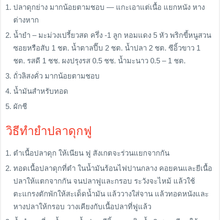
ปลาดุกย่าง มากน้อยตามชอบ — แกะเอาแต่เนื้อ แยกหนัง หาง
ต่างหาก
น้ำยำ – มะม่วงเปรี้ยวสด ครึ่ง -1 ลูก หอมแดง 5 หัว พริกขี้หนูสวน
ซอยหรือสับ 1 ชต. น้ำตาลปี๊บ 2 ชต. น้ำปลา 2 ชต. ซีอิ้วขาว 1
ชต. รสดี 1 ชช. ผงปรุงรส 0.5 ชช. น้ำมะนาว 0.5 – 1 ชต.
ถั่วลิสงคั่ว มากน้อยตามชอบ
น้ำมันสำหรับทอด
ผักชี
วิธีทำยำปลาดุกฟู
ตำเนื้อปลาดุก ให้เนียน ฟู สังเกตจะร่วนแยกจากกัน
ทอดเนื้อปลาดุกที่ตำ ในน้ำมันร้อนไฟปานกลาง คอยคนและยีเนื้อ
ปลาให้แตกจากกัน จนปลาฟูและกรอบ ระวังจะไหม้ แล้วใช้
ตะแกรงตักพักให้สะเด็ดน้ำมัน แล้ววางใส่จาน แล้วทอดหนังและ
หางปลาให้กรอบ วางเคียงกับเนื้อปลาที่ฟูแล้ว