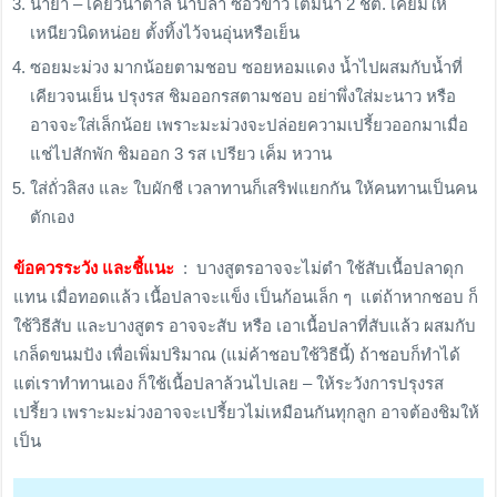
น้ำยำ – เคี่ยวน้ำตาล น้ำปลา ซีอิ้วขาว เติมน้ำ 2 ชต. เคียมให้
เหนียวนิดหน่อย ตั้งทิ้งไว้จนอุ่นหรือเย็น
ซอยมะม่วง มากน้อยตามชอบ ซอยหอมแดง น้ำไปผสมกับน้ำที่
เคียวจนเย็น ปรุงรส ชิมออกรสตามชอบ อย่าพึ่งใส่มะนาว หรือ
อาจจะใส่เล็กน้อย เพราะมะม่วงจะปล่อยความเปรี้ยวออกมาเมื่อ
แช่ไปสักพัก ชิมออก 3 รส เปรียว เค็ม หวาน
ใส่ถั่วลิสง และ ใบผักชี เวลาทานก็เสริฟแยกกัน ให้คนทานเป็นคน
ตักเอง
ข้อควรระวัง และชี้แนะ
: บางสูตรอาจจะไม่ตำ ใช้สับเนื้อปลาดุก
แทน เมื่อทอดแล้ว เนื้อปลาจะแข็ง เป็นก้อนเล็ก ๆ แต่ถ้าหากชอบ ก็
ใช้วิธีสับ และบางสูตร อาจจะสับ หรือ เอาเนื้อปลาที่สับแล้ว ผสมกับ
เกล็ดขนมปัง เพื่อเพิ่มปริมาณ (แม่ค้าชอบใช้วิธีนี้) ถ้าชอบก็ทำได้
แต่เราทำทานเอง ก็ใช้เนื้อปลาล้วนไปเลย – ให้ระวังการปรุงรส
เปรี้ยว เพราะมะม่วงอาจจะเปรี้ยวไม่เหมือนกันทุกลูก อาจต้องชิมให้
เป็น