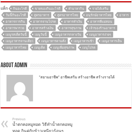
แท็ก
กินอะไรดี
ขายของกินอะไรดี
ทํามาหากิน
รายได้เสริม
วันนี้กินอะไรดี
สูตรอาหาร
สูตรอาหารไทย
อนุรักษ์อาหารไทย
อาหาร
อาหารการกิน
อาหารจานโปรด
อาหารทำเงิน
อาหารที่แม่สอน
อาหารพารวย
อาหารสร้างเงิน
อาหารสุขภาพ
เจ้าของร้านอาหาร
เมนูรสเด็ดวันนี้
เมนูวันนี้
เมนูอาหารกลางวัน
เมนูอาหารง่ายๆ
เมนูอาหารจานเดียว
เมนูอาหารตามสั่ง
เมนูอาหารเช้า
เมนูอาหารเย็น
เมนูอาหารไทย
เมนูเด็ด
เมนูเพื่อสุขภาพ
เมนูโปรด
About Admin
"สยามอาชีพ" อาชีพเสริม สร้างอาชีพ สร้างรายได้
Previous
น้ำตกคอหมูทอด วิธีทำน้ำตกคอหมู
ทอด กินคู่กับข้าวเหนียวร้อนๆ