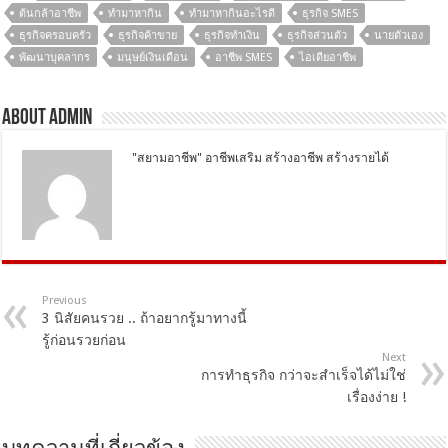
ต้นกล้าอาชีพ
ทํามาหากิน
ทํามาหากินอะไรดี
ธุรกิจ SMES
ธุรกิจครอบครัว
ธุรกิจค้าขาย
ธุรกิจทำเงิน
ธุรกิจส่วนตัว
นายตัวเอง
พัฒนาบุคลากร
มนุษย์เงินเดือน
อาชีพ SMES
ไอเดียอาชีพ
About Admin
"สยามอาชีพ" อาชีพเสริม สร้างอาชีพ สร้างรายได้
Previous
3 นิสัยคนรวย .. ถ้าอยากรู้มาทางนี้
รู้ก่อนรวยก่อน
Next
การทำธุรกิจ กว่าจะสำเร็จได้ไม่ใช่
เรื่องง่าย !