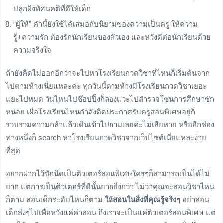
ปลูกฝังทัศนคติที่ดีให้เด็ก
“ผู้ให้” คำนี้ยังใช้ได้เสมอกับนิยามของความเป็นครู ให้ความ
รู้+ความรัก ต้องรักนักเรียนของตัวเอง และหวังดีต่อนักเรียนด้วย
ความจริงใจ
ถ้ายังคิดไม่ออกอีกว่าจะไปหาโรงเรียนกวดวิชาที่ไหนก็เริ่มต้นจาก
ไปตามห้างเนี่ยแหละค่ะ ทุกวันนี้ตามห้างมีโรงเรียนกวดวิชาเยอะ
แยะไปหมด วันไหนไปช๊อปปิ้งก็ลองแวะไปสำรวจโซนการศึกษาซัก
หน่อย เผื่อโรงเรียนไหนกำลังติดประกาศรับครูสอนพิเศษอยู่ก็
รวบรวมความกล้าแล้วเดินเข้าไปถามเลยค่ะไม่เสียหาย หรืออีกช่อง
ทางหนึ่งก็ search หาโรงเรียนกวดวิชาจากเว็ปไซต์เนี่ยแหละง่าย
ที่สุด
อยากฝากไว้ซักนิดเป็นติวเตอร์สอนพิเศษใครๆก็สามารถเป็นได้ไม่
ยาก แต่การเป็นติวเตอร์ที่ดีนั้นยากยิ่งกว่า ไม่ว่าคุณจะสอนวิชาไหน
ก็ตาม สอนเด็กระดับไหนก็ตาม
ให้สอนในสิ่งที่คุณรู้จริงๆ
อย่าสอน
เด็กส่งๆไปเพื่อหวังแค่ค่าสอน ถึงเราจะเป็นแค่ติวเตอร์สอนพิเศษ แต่