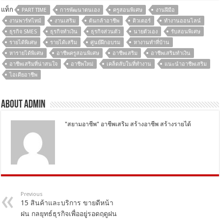
แท็ก
PART TIME
การพัฒนาตนเอง
ครูสอนพิเศษ
งานฝีมือ
งานพาร์ทไทม์
งานเสริม
ต้นกล้าอาชีพ
ติวเตอร์
ทำงานออนไลน์
ธุรกิจ SMES
ธุรกิจทำเงิน
ธุรกิจส่วนตัว
นายตัวเอง
รับสอนพิเศษ
รายได้พิเศษ
รายได้เสริม
ศูนย์ฝึกอบรม
หางานทำที่บ้าน
หารายได้พิเศษ
อาชีพครูสอนพิเศษ
อาชีพเสริม
อาชีพเสริมทำเงิน
อาชีพเสริมที่น่าสนใจ
อาชีพใหม่
เคล็ดลับในที่ทำงาน
แนะนำอาชีพเสริม
ไอเดียอาชีพ
About Admin
"สยามอาชีพ" อาชีพเสริม สร้างอาชีพ สร้างรายได้
Previous
15 สินค้าและบริการ ขายดีหน้า
ฝน กลยุทธ์ธุรกิจเพื่ออยู่รอดฤดูฝน