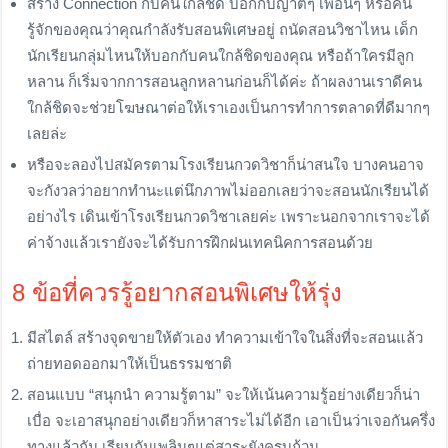
สร้าง Connection กับคนใกล้ชิด บอกกับญาติๆ เพื่อนๆ หรือคน
รู้จักของคุณว่าคุณกำลังรับสอนพิเศษอยู่ ถนัดสอนวิชาไหน เด็ก
นักเรียนกลุ่มไหนให้บอกกับคนใกล้ชิดของคุณ หรือถ้าใครมีลูก
หลาน ก็เริ่มจากการสอนลูกหลานก่อนก็ได้ค่ะ ถ้าผลงานเราดีคน
ใกล้ชิดจะช่วยโฆษณาต่อให้เราเองเป็นการทำการตลาดที่ดีมากๆ
เลยล่ะ
หรือจะลองไปสมัครตามโรงเรียนกวดวิชาก็น่าสนใจ บางคนอาจ
จะกังวลว่าอยากทำนะแต่นึกภาพไม่ออกเลยว่าจะสอนนักเรียนได้
อย่างไร เดินเข้าโรงเรียนกวดวิชาเลยค่ะ เพราะนอกจากเราจะได้
ค่าจ้างแล้วเรายังจะได้รับการฝึกฝนเทคนิคการสอนด้วย
8 ข้อที่ควรรู้อยากสอนพิเศษให้รุ่ง
มีสไตล์ สร้างจุดขายให้ตัวเอง ทำความเข้าใจในสิ่งที่จะสอนแล้ว
ถ่ายทอดออกมาให้เป็นธรรมชาติ
สอนแบบ “สนุกนำ ความรู้ตาม” จะให้เน้นความรู้อย่างเดียวก็น่า
เบื่อ จะเอาสนุกอย่างเดียวก็หาสาระไม่ได้อีก เอาเป็นว่าเจอกันครึ่ง
ทางแล้วกัน เรียนกันเพลินๆแต่สาระยังครบถ้วน