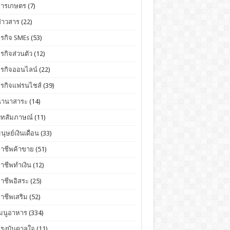
การเกษตร
(7)
่าวสาร
(22)
ุรกิจ SMEs
(53)
ุรกิจส่วนตัว
(12)
ุรกิจออนไลน์
(22)
ุรกิจแฟรนไชส์
(39)
นานาสาระ
(14)
บทสัมภาษณ์
(11)
นุษย์เงินเดือน
(33)
อาชีพค้าขาย
(51)
าชีพทำเงิน
(12)
าชีพอิสระ
(25)
าชีพเสริม
(52)
เมนูอาหาร
(334)
แรงบันดาลใจ
(11)