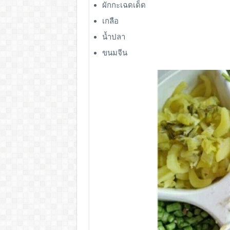
ผักกะเฉดเด็ด
เกลือ
น้ำปลา
ขนมจีน