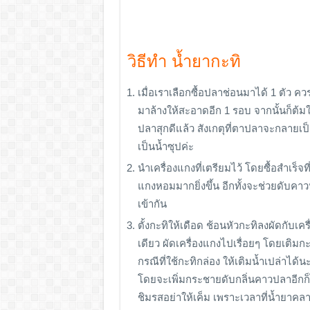
วิธีทำ น้ำยากะทิ
เมื่อเราเลือกซื้อปลาช่อนมาได้ 1 ตัว
มาล้างให้สะอาดอีก 1 รอบ จากนั้นก็ต้ม
ปลาสุกดีแล้ว สังเกตุที่ตาปลาจะกลายเป็น
เป็นน้ำซุปค่ะ
นำเครื่องแกงที่เตรียมไว้ โดยซื้อสำเร็จท
แกงหอมมากยิ่งขึ้น อีกทั้งจะช่วยดับคา
เข้ากัน
ตั้งกะทิให้เดือด ช้อนหัวกะทิลงผัดกับเค
เดียว ผัดเครื่องแกงไปเรื่อยๆ โดยเติม
กรณีที่ใช้กะทิกล่อง ให้เติมน้ำเปล่าได้
โดยจะเพิ่มกระชายดับกลิ่นคาวปลาอีกก็ไ
ชิมรสอย่าให้เค็ม เพราะเวลาที่น้ำยาค