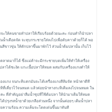
 ควรจะให้คนขายทำปลาให้เรียบร้อยด้วยนะคะ ก่อนทำก็นำปลา
ในน้ำเดือดจัด จะทุบกระชายใส่ลงไปเพื่อดับคาวด้วยก็ได้ พอ
สีขาวขุ่น ให้ตักปลาขึ้นมาพักไว้ ส่วนน้ำต้มปลานั้น เก็บไว้
ี่ตลาดมาก็ได้ ซึ่งแม่ค้าจะมีกระชายบดเพิ่มให้ทำให้เครื่อง
วปลาได้ชะงัด แกะเนื้อปลาให้หมด ผสมกับเครื่องแกงตำให้
รื่องแกง จนกะทิแตกมันจะได้เครื่องแกงสีส้มจัด หน้าตาดีที
กะทิที่เคี่ยวไว้จนหมด แล้วค่อยนำหางกะทิเติมลงไปจนหมด ใน
นะคะ ที่สำคัญอย่าลืมน้ำซุปที่ใช้ต้มปลา ให้นำมาเติมให้หมด
ด้ปรุงรสน้ำยาด้วยเกลือส่วนหนึ่ง จากนั้นค่อยๆ เติมน้ำปลา
ลายความร้อน ความเค็มจะโดดเด่นขึ้นมาทันที