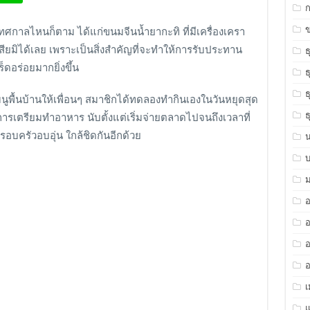
ข
เทศกาลไหนก็ตาม ได้แก่ขนมจีนน้ำยากะทิ ที่มีเครื่องเครา
มิได้เลย เพราะเป็นสิ่งสำคัญที่จะทำให้การรับประทาน
ธ
ดอร่อยมากยิ่งขึ้น
ธ
ธ
พื้นบ้านให้เพื่อนๆ สมาชิกได้ทดลองทำกินเองในวันหยุดสุด
ธ
น การเตรียมทำอาหาร นับตั้งแต่เริ่มจ่ายตลาดไปจนถึงเวลาที่
รอบครัวอบอุ่น ใกล้ชิดกันอีกด้วย
ม
อ
อ
อ