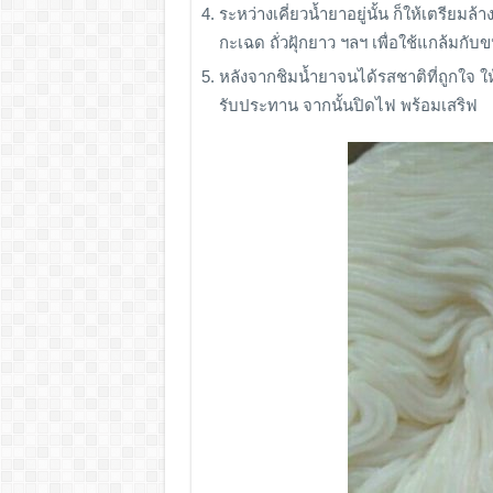
ระหว่างเคี่ยวน้ำยาอยู่นั้น ก็ให้เตรียมล้
กะเฉด ถั่วฝุักยาว ฯลฯ เพื่อใช้แกล้มกับ
หลังจากชิมน้ำยาจนได้รสชาติที่ถูกใจ ใ
รับประทาน จากนั้นปิดไฟ พร้อมเสริฟ