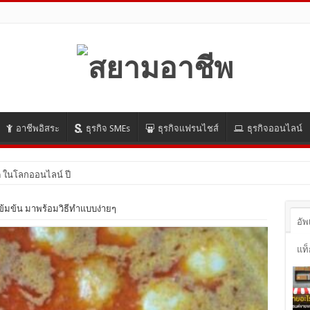
อาชีพอิสระ
ธุรกิจ SMEs
ธุรกิจแฟรนไชส์
ธุรกิจออนไลน์
 ในโลกออนไลน์ ปี 2021 มีอะไรบ้าง มาดูกัน!
ข้มข้น มาพร้อมวิธีทำแบบง่ายๆ
อัพ
แท็